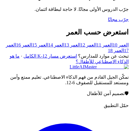
جرّب الدروس الأولى مجانًا. لا حاجة لبطاقة ائتمان.
جرّب مجانًا
استعرض حسب العمر
العمر 10
العمر 11
العمر 12
العمر 13
العمر 14
العمر 15
العمر 16
العمر
17
العمر 18
تبحث عن موارد للمدارس؟
استعرض مسار K-12 الكامل
·
ما هو
الذكاء الاصطناعي للأطفال؟
LittleAIMaster
نمكّن الجيل القادم من فهم الذكاء الاصطناعي. تعليم ممتع وآمن
ومستعد للمستقبل للصفوف 6-12.
🛡️
تصميم آمن للأطفال
حمّل التطبيق