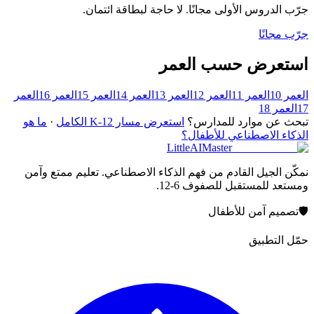
جرّب الدروس الأولى مجانًا. لا حاجة لبطاقة ائتمان.
جرّب مجانًا
استعرض حسب العمر
العمر 10
العمر 11
العمر 12
العمر 13
العمر 14
العمر 15
العمر 16
العمر
17
العمر 18
تبحث عن موارد للمدارس؟
استعرض مسار K-12 الكامل
·
ما هو
الذكاء الاصطناعي للأطفال؟
LittleAIMaster
نمكّن الجيل القادم من فهم الذكاء الاصطناعي. تعليم ممتع وآمن
ومستعد للمستقبل للصفوف 6-12.
🛡️
تصميم آمن للأطفال
حمّل التطبيق