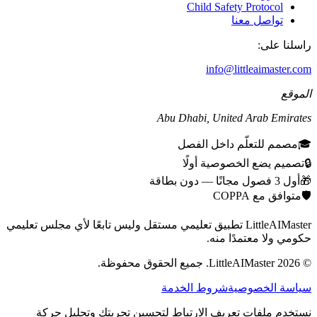
Child Safety Protocol
تواصل معنا
راسلنا على:
info@littleaimaster.com
الموقع
Abu Dhabi
,
United Arab Emirates
🎓
مصمم للتعلّم داخل الفصل
🔒
تصميم يضع الخصوصية أولًا
🎁
أول 3 فصول مجانًا — دون بطاقة
🛡️
متوافق مع COPPA
LittleAIMaster تطبيق تعليمي مستقل وليس تابعًا لأي مجلس تعليمي
حكومي ولا معتمدًا منه.
©
2026
LittleAIMaster.
جميع الحقوق محفوظة.
سياسة الخصوصية
شروط الخدمة
نستخدم ملفات تعريف الارتباط لتحسين تجربتك وتحليل حركة