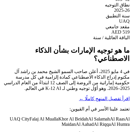
نطاق التوجيه
2025-26
سنة التطبيق
UAQ
مقعد جامعي
AED 519
الباقة العائلية / سنة
ما هو توجيه الإمارات بشأن الذكاء
الاصطناعي؟
في 4 مايو 2025، أعلن صاحب السمو الشيخ محمد بن راشد آل
مكتوم إدراج الذكاء الاصطناعي كمادة إلزامية في كل مدرسة
حكومية إماراتية من الروضة إلى الصف 12 ابتداءً من العام الدراسي
2025–2026. وهو أوّل توجيه وطني لـ K-12 AI في العالم.
اقرأ تفصيل المنهج كاملًا
←
تعتمد علينا الأسر في
أم القيوين
:
UAQ City
Falaj Al Mualla
Khor Al Beidah
Al Salamah
Al Raas
Al
Maidan
Al Aahad
Al Riqqa
Al Humra