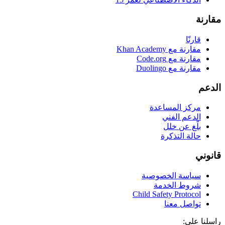
مقارنة
قارنّا
مقارنة مع Khan Academy
مقارنة مع Code.org
مقارنة مع Duolingo
الدعم
مركز المساعدة
الدعم الفني
بلّغ عن خلل
حالة التذكرة
قانوني
سياسة الخصوصية
شروط الخدمة
Child Safety Protocol
تواصل معنا
راسلنا على: