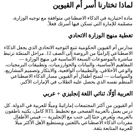
لماذا تختارنا أسر
أم القيوين
مادة اختيارية في الذكاء الاصطناعي متوافقة مع توجيه الوزارة،
مصمّمة للإمارة التي تسكن فيها أسرتك فعلاً.
تغطية منهج الوزارة الاتحادي
مدارس أم القيوين الحكومية تتبع التوجيه الاتحادي الذي يجعل الذكاء
الاصطناعي إلزاميًا من الروضة إلى الصف 12. مراحل المنصّة ترتبط
مباشرة بالموضوعات السبعة الأساسية في منهج الوزارة —
المفاهيم الأساسية، والبيانات والخوارزميات، وتطبيقات البرمجيات،
والوعي الأخلاقي، والتطبيقات الواقعية، والابتكار وتصميم المشاريع،
والسياسات — لتمنح أطفال أم القيوين مسار الذكاء الاصطناعي
المنظَّم نفسه الذي يحصل عليه الطلاب في الإمارات الأكبر.
العربية أوّلًا، ثنائي اللغة إنجليزي + عربي
أم القيوين من أكثر المجتمعات إماراتيةً وميلًا للعربية في الدولة. كل
درس يعمل بالعربية الفصحى مع تخطيط RTL كامل، يكتبه ناطقون
بالعربية، ويُعرض جنبًا إلى جنب مع الإنجليزية — فيبني الأطفال
مفردات الذكاء الاصطناعي باللغتين ويستطيع الأهل الأكثر ميلًا
للعربية المتابعة بثقة.