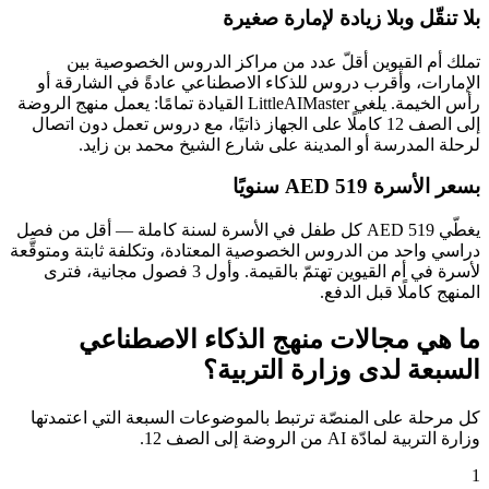
بلا تنقّل وبلا زيادة لإمارة صغيرة
تملك أم القيوين أقلّ عدد من مراكز الدروس الخصوصية بين
الإمارات، وأقرب دروس للذكاء الاصطناعي عادةً في الشارقة أو
رأس الخيمة. يلغي LittleAIMaster القيادة تمامًا: يعمل منهج الروضة
إلى الصف 12 كاملًا على الجهاز ذاتيًا، مع دروس تعمل دون اتصال
لرحلة المدرسة أو المدينة على شارع الشيخ محمد بن زايد.
بسعر الأسرة AED 519 سنويًا
يغطّي AED 519 كل طفل في الأسرة لسنة كاملة — أقل من فصل
دراسي واحد من الدروس الخصوصية المعتادة، وتكلفة ثابتة ومتوقَّعة
لأسرة في أم القيوين تهتمّ بالقيمة. وأول 3 فصول مجانية، فترى
المنهج كاملًا قبل الدفع.
ما هي مجالات منهج الذكاء الاصطناعي
السبعة لدى وزارة التربية؟
كل مرحلة على المنصّة ترتبط بالموضوعات السبعة التي اعتمدتها
وزارة التربية لمادّة AI من الروضة إلى الصف 12.
1