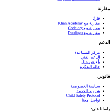
مقارنة
قارنّا
مقارنة مع Khan Academy
مقارنة مع Code.org
مقارنة مع Duolingo
الدعم
مركز المساعدة
الدعم الفني
بلّغ عن خلل
حالة التذكرة
قانوني
سياسة الخصوصية
شروط الخدمة
Child Safety Protocol
تواصل معنا
راسلنا على: