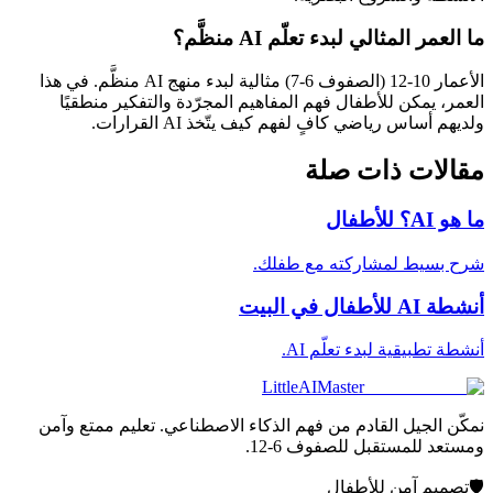
ما العمر المثالي لبدء تعلّم AI منظَّم؟
الأعمار 10-12 (الصفوف 6-7) مثالية لبدء منهج AI منظَّم. في هذا
العمر، يمكن للأطفال فهم المفاهيم المجرّدة والتفكير منطقيًا
ولديهم أساس رياضي كافٍ لفهم كيف يتّخذ AI القرارات.
مقالات ذات صلة
ما هو AI؟ للأطفال
شرح بسيط لمشاركته مع طفلك.
أنشطة AI للأطفال في البيت
أنشطة تطبيقية لبدء تعلّم AI.
LittleAIMaster
نمكّن الجيل القادم من فهم الذكاء الاصطناعي. تعليم ممتع وآمن
ومستعد للمستقبل للصفوف 6-12.
🛡️
تصميم آمن للأطفال