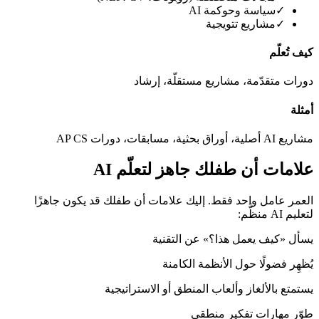
✓
سياسة وحوكمة AI
✓
مشاريع تتويجية
كيف تُعلّم
دورات متقدّمة، مشاريع مستقلّة، إرشاد
أمثلة
مشاريع AI أصلية، أوراق بحثية، مسابقات، دورات AP CS
علامات أن طفلك جاهز لتعلّم AI
العمر عامل واحد فقط. إليك علامات أن طفلك قد يكون جاهزًا
لتعليم AI منظَّم:
يسأل «كيف يعمل هذا؟» عن التقنية
يُظهِر فضولًا حول الأنظمة الكامنة
يستمتع بالألغاز وألعاب المنطق أو الاستراتيجية
طوّر مهارات تفكير منطقي