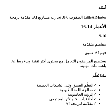
أمثلة
LittleAIMaster الصفوف 6-8، تجارب مشاريع AI، مقدّمة برمجة
الأعمار 14-16
9-10
مفاهيم متقدّمة
فهم AI عميق
يستطيع المراهقون التعامل مع محتوى أكثر تقنية وبدء ربط AI
باهتمامات مهنية.
ماذا تُعلّم
✓
التعلّم العميق وبُنى الشبكات العصبية
✓
معالجة اللغة الطبيعية
✓
الرؤية الحاسوبية
✓
أخلاقيات AI والأثر المجتمعي
✓
مقدّمة لبرمجة AI