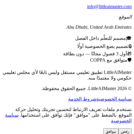
info@littleaimaster.com
الموقع
Abu Dhabi
,
United Arab Emirates
🎓
مصمم للتعلّم داخل الفصل
🔒
تصميم يضع الخصوصية أولًا
🎁
أول 3 فصول مجانًا — دون بطاقة
🛡️
متوافق مع COPPA
LittleAIMaster تطبيق تعليمي مستقل وليس تابعًا لأي مجلس تعليمي
حكومي ولا معتمدًا منه.
©
2026
LittleAIMaster.
جميع الحقوق محفوظة.
سياسة الخصوصية
شروط الخدمة
نستخدم ملفات تعريف الارتباط لتحسين تجربتك وتحليل حركة
الموقع. بالضغط على "موافق" فإنك توافق على استخدامها.
سياسة
الخصوصية
رفض
موافق