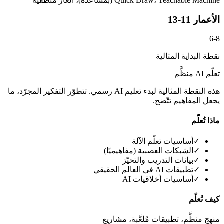
Quick Draw، Teachable Machine (بمساعدة)، ألغاز منطقية
الأعمار 11-13
6-8
نقطة البداية المثالية
تعلّم AI منظَّم
هذه النقطة المثالية لبدء تعليم AI رسمي. تتطوّر التفكير المجرّد، ما
يجعل المفاهيم تتّضح.
ماذا تُعلّم
✓
أساسيات تعلّم الآلة
✓
الشبكات العصبية (مفاهيميًا)
✓
بيانات التدريب والتحيّز
✓
تطبيقات AI في العالم الحقيقي
✓
أساسيات أخلاقيات AI
كيف تُعلّم
منهج منظَّم، تطبيقات مُلعَّبة، مشاريع