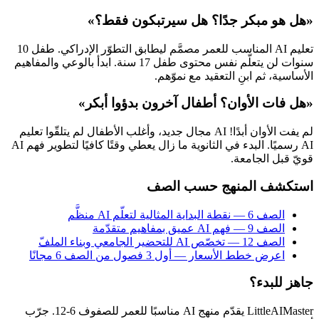
«هل هو مبكر جدًا؟ هل سيرتبكون فقط؟»
تعليم AI المناسب للعمر مصمَّم ليطابق التطوّر الإدراكي. طفل 10
سنوات لن يتعلّم نفس محتوى طفل 17 سنة. ابدأ بالوعي والمفاهيم
الأساسية، ثم ابنِ التعقيد مع نموّهم.
«هل فات الأوان؟ أطفال آخرون بدؤوا أبكر»
لم يفت الأوان أبدًا! AI مجال جديد، وأغلب الأطفال لم يتلقّوا تعليم
AI رسميًا. البدء في الثانوية ما زال يعطي وقتًا كافيًا لتطوير فهم AI
قويّ قبل الجامعة.
استكشف المنهج حسب الصف
الصف 6 — نقطة البداية المثالية لتعلّم AI منظَّم
الصف 9 — فهم AI عميق بمفاهيم متقدّمة
الصف 12 — تخصّص AI للتحضير الجامعي وبناء الملفّ
اعرض خطط الأسعار — أول 3 فصول من الصف 6 مجانًا
جاهز للبدء؟
LittleAIMaster يقدّم منهج AI مناسبًا للعمر للصفوف 6-12. جرّب