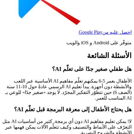
احصل عليه من
Google Play
متوفّر على Android و iOS والويب
الأسئلة الشائعة
هل طفلي صغير جدًا على تعلّم AI؟
الأطفال بعمر 5-6 يمكنهم تعلّم مفاهيم AI الأساسية عبر اللعب
والأنشطة دون أجهزة. يبدأ تعليم AI الرسمي عادةً حول 10-11 سنة
(الصف 6) حين تتطوّر التفكير المجرّد. لا يوجد «صغير جدًا» للوعي بـ
AI المناسب للعمر.
هل يحتاج الأطفال إلى معرفة البرمجة قبل تعلّم AI؟
لا! يمكن تعليم مفاهيم AI دون أي برمجة. كثير من أساسيات AI مثل
التعرّف على الأنماط والتصنيف وكيف تتعلّم الآلات يمكن فهمها عبر
الأنشطة والشروح البصرية.