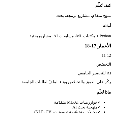
كيف تُعلّم
منهج متقدّم، مشاريع برمجة، بحث
أمثلة
Python + مكتبات ML، مسابقات AI، مشاريع بحثية
الأعمار 17-18
11-12
التخصّص
AI للتحضير الجامعي
ركّز على العمق والتخصّص وبناء الملفّ لطلبات الجامعة.
ماذا تُعلّم
✓
خوارزميات ML/AI متقدّمة
✓
منهجية بحث AI
✓
مجالات متخصّصة (روبوتات، NLP، CV)