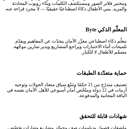
ومختبر فلاتر الصور ومستكشف الكلمات وبنّاء روبوت المحادثة
والمزيد. يبني الأطفال ذكاءً اصطناعيًا حقيقيًا — لا مجرد قراءة عنه.
المعلّم الذكي Byte
معلّم ذكاء اصطناعي معزَّز الأمان يتحدّث عن المفاهيم ويقدّم
تلميحات أثناء الاختبارات ويراجع المشاريع ويدير تمارين موجَّهة.
مصمَّم للأطفال لا للكبار.
حماية متعدّدة الطبقات
تصنيف متدرّج من 21 حكمًا وتتبّع سياق متعدّد الجولات وتوجيه
أزمات في 22 دولة وملخّص أمان أسبوعي للأهل. الأمان نفسه في
الباقة المجانية والمدفوعة.
شهادات قابلة للتحقق
ملصقات فصول ودبلومات صف وجوائز مشاريع وشارات تخصّص.