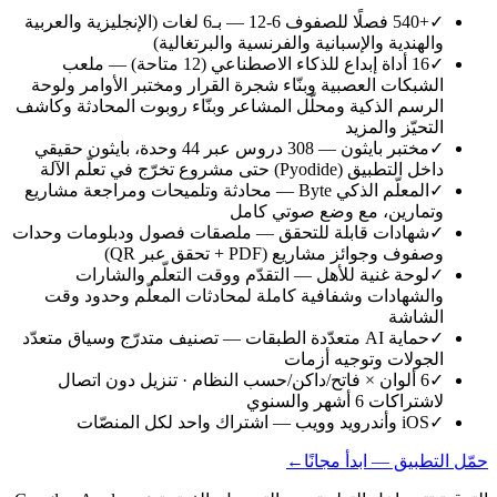
✓
+540 فصلًا للصفوف 6-12 — بـ6 لغات (الإنجليزية والعربية
والهندية والإسبانية والفرنسية والبرتغالية)
✓
16 أداة إبداع للذكاء الاصطناعي (12 متاحة) — ملعب
الشبكات العصبية وبنّاء شجرة القرار ومختبر الأوامر ولوحة
الرسم الذكية ومحلّل المشاعر وبنّاء روبوت المحادثة وكاشف
التحيّز والمزيد
✓
مختبر بايثون — 308 دروس عبر 44 وحدة، بايثون حقيقي
داخل التطبيق (Pyodide) حتى مشروع تخرّج في تعلّم الآلة
✓
المعلّم الذكي Byte — محادثة وتلميحات ومراجعة مشاريع
وتمارين، مع وضع صوتي كامل
✓
شهادات قابلة للتحقق — ملصقات فصول ودبلومات وحدات
وصفوف وجوائز مشاريع (PDF + تحقق عبر QR)
✓
لوحة غنية للأهل — التقدّم ووقت التعلّم والشارات
والشهادات وشفافية كاملة لمحادثات المعلّم وحدود وقت
الشاشة
✓
حماية AI متعدّدة الطبقات — تصنيف متدرّج وسياق متعدّد
الجولات وتوجيه أزمات
✓
6 ألوان × فاتح/داكن/حسب النظام · تنزيل دون اتصال
لاشتراكات 6 أشهر والسنوي
✓
iOS وأندرويد وويب — اشتراك واحد لكل المنصّات
حمّل التطبيق — ابدأ مجانًا
←