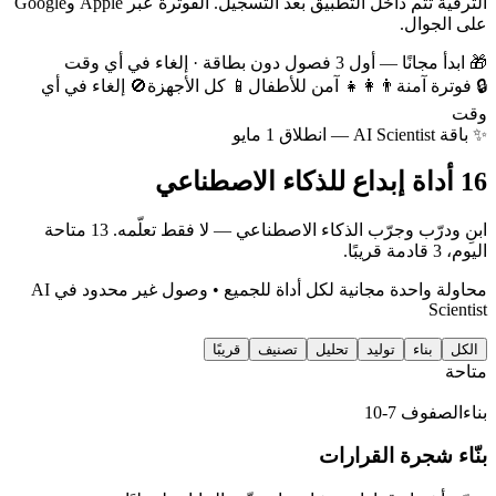
الترقية تتم داخل التطبيق بعد التسجيل. الفوترة عبر Apple وGoogle
على الجوال.
🎁 ابدأ مجانًا — أول 3 فصول دون بطاقة · إلغاء في أي وقت
🔒 فوترة آمنة
👨‍👩‍👧 آمن للأطفال
📱 كل الأجهزة
🚫 إلغاء في أي
وقت
✨ باقة AI Scientist — انطلاق 1 مايو
16 أداة إبداع للذكاء الاصطناعي
ابنِ ودرّب وجرّب الذكاء الاصطناعي — لا فقط تعلّمه
.
13 متاحة
اليوم، 3 قادمة قريبًا.
محاولة واحدة مجانية لكل أداة للجميع • وصول غير محدود في AI
Scientist
الكل
بناء
توليد
تحليل
تصنيف
قريبًا
متاحة
بناء
الصفوف 7-10
بنّاء شجرة القرارات