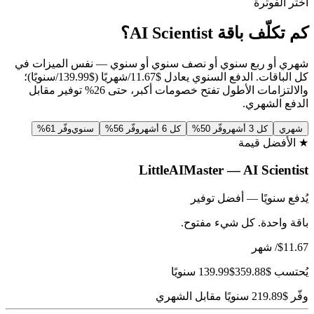
اختر الفوترة
كم تكلّف باقة AI Scientist؟
شهري أو ربع سنوي أو نصف سنوي أو سنوي — نفس الميزات في
كل الباقات. الدفع السنوي يعادل $11.67/شهريًا ($139.99/سنويًا)؛
والالتزامات الأطول تفتح خصومات أكبر، حتى 26% توفير مقابل
الدفع الشهري.
شهري
كل 3 أشهر
وفّر 50%
كل 6 أشهر
وفّر 56%
سنوي
وفّر 61%
★ الأفضل قيمة
LittleAIMaster — AI Scientist
يُدفع سنويًا — أفضل توفير
باقة واحدة. كل شيء مفتوح.
$11.67
/ شهر
يُحتسب
$359.88
$139.99
سنويًا
وفّر $219.89 سنويًا مقابل الشهري