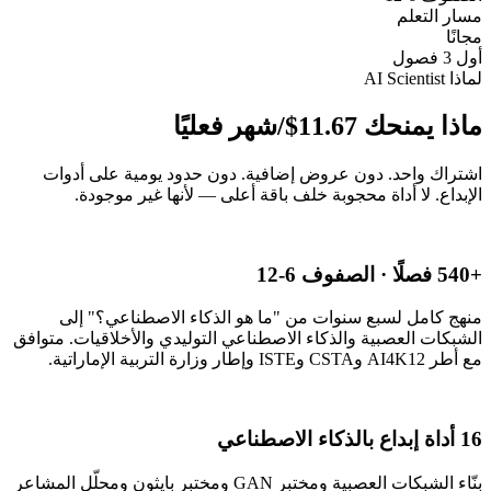
مسار التعلم
مجانًا
أول 3 فصول
لماذا AI Scientist
ماذا يمنحك
11.67$/شهر
فعليًا
اشتراك واحد. دون عروض إضافية. دون حدود يومية على أدوات
الإبداع. لا أداة محجوبة خلف باقة أعلى — لأنها غير موجودة.
+540 فصلًا · الصفوف 6-12
منهج كامل لسبع سنوات من "ما هو الذكاء الاصطناعي؟" إلى
الشبكات العصبية والذكاء الاصطناعي التوليدي والأخلاقيات. متوافق
مع أطر AI4K12 وCSTA وISTE وإطار وزارة التربية الإماراتية.
16 أداة إبداع بالذكاء الاصطناعي
بنّاء الشبكات العصبية ومختبر GAN ومختبر بايثون ومحلّل المشاعر