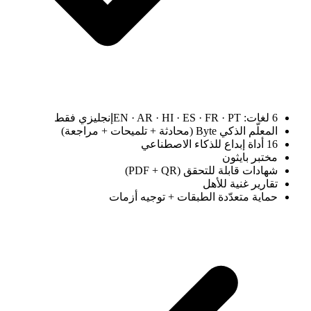
6 لغات: EN · AR · HI · ES · FR · PT
إنجليزي فقط
المعلّم الذكي Byte (محادثة + تلميحات + مراجعة)
16 أداة إبداع للذكاء الاصطناعي
مختبر بايثون
شهادات قابلة للتحقق (PDF + QR)
تقارير غنية للأهل
حماية متعدّدة الطبقات + توجيه أزمات