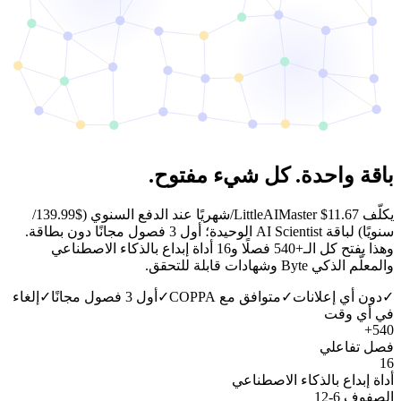
باقة
واحدة.
كل
شيء
مفتوح.
يكلّف LittleAIMaster $11.67/شهريًا عند الدفع السنوي ($139.99/
سنويًا) لباقة AI Scientist الوحيدة؛ أول 3 فصول مجانًا دون بطاقة.
وهذا يفتح كل الـ+540 فصلًا و16 أداة إبداع بالذكاء الاصطناعي
والمعلّم الذكي Byte وشهادات قابلة للتحقق.
✓
دون أي إعلانات
✓
متوافق مع COPPA
✓
أول 3 فصول مجانًا
✓
إلغاء
في أي وقت
540+
فصل تفاعلي
16
أداة إبداع بالذكاء الاصطناعي
الصفوف 6-12