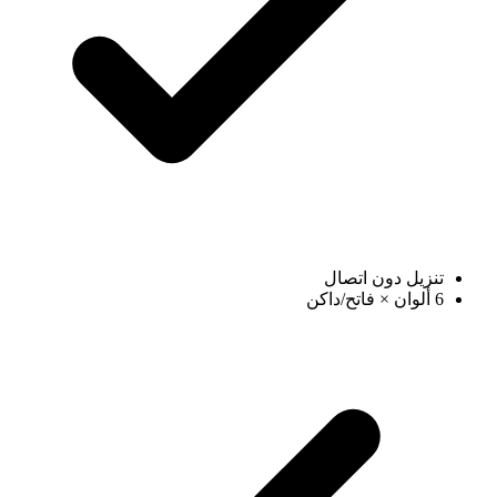
تنزيل دون اتصال
6 ألوان × فاتح/داكن