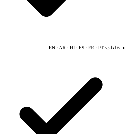
6 لغات: EN · AR · HI · ES · FR · PT