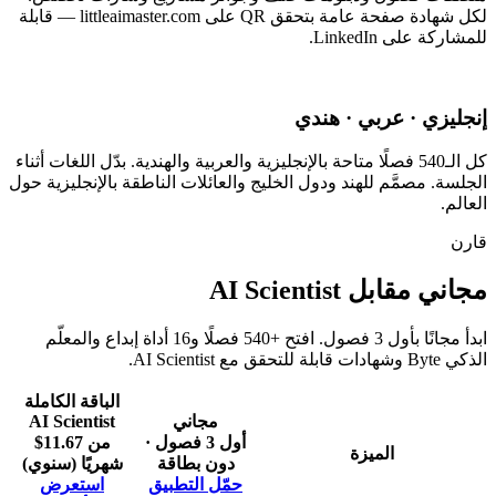
لكل شهادة صفحة عامة بتحقق QR على littleaimaster.com — قابلة
للمشاركة على LinkedIn.
إنجليزي · عربي · هندي
كل الـ540 فصلًا متاحة بالإنجليزية والعربية والهندية. بدّل اللغات أثناء
الجلسة. مصمَّم للهند ودول الخليج والعائلات الناطقة بالإنجليزية حول
العالم.
قارن
مجاني مقابل AI Scientist
ابدأ مجانًا بأول 3 فصول. افتح +540 فصلًا و16 أداة إبداع والمعلّم
الذكي Byte وشهادات قابلة للتحقق مع AI Scientist.
الباقة الكاملة
مجاني
AI Scientist
أول 3 فصول ·
من 11.67$
الميزة
دون بطاقة
شهريًا (سنوي)
حمّل التطبيق
استعرض