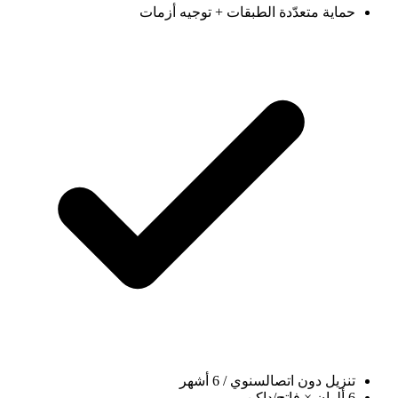
حماية متعدّدة الطبقات + توجيه أزمات
تنزيل دون اتصال
سنوي / 6 أشهر
6 ألوان × فاتح/داكن