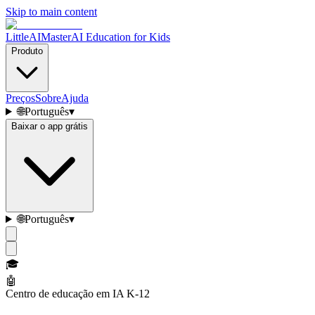
Skip to main content
LittleAIMaster
AI Education for Kids
Produto
Preços
Sobre
Ajuda
🌐
Português
▾
Baixar o app grátis
🌐
Português
▾
🎓
🤖
Centro de educação em IA K-12