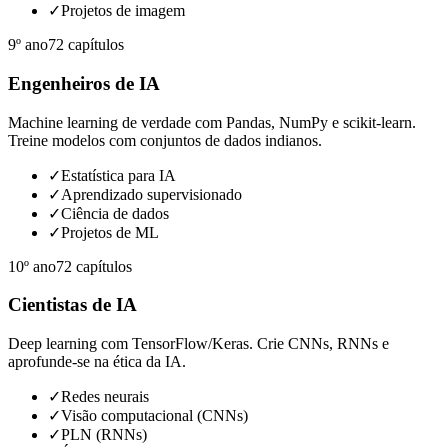
✓
Projetos de imagem
9º ano
72
capítulos
Engenheiros de IA
Machine learning de verdade com Pandas, NumPy e scikit-learn.
Treine modelos com conjuntos de dados indianos.
✓
Estatística para IA
✓
Aprendizado supervisionado
✓
Ciência de dados
✓
Projetos de ML
10º ano
72
capítulos
Cientistas de IA
Deep learning com TensorFlow/Keras. Crie CNNs, RNNs e
aprofunde-se na ética da IA.
✓
Redes neurais
✓
Visão computacional (CNNs)
✓
PLN (RNNs)