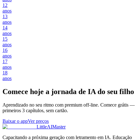
12
anos
13
anos
14
anos
15
anos
16
anos
17
anos
18
anos
Comece hoje a jornada de IA do seu filho
Aprendizado no seu ritmo com premium off-line. Comece grátis —
primeiros 3 capítulos, sem cartão.
Baixar o app
Ver preços
LittleAIMaster
Capacitando a próxima geração com letramento em IA. Educação