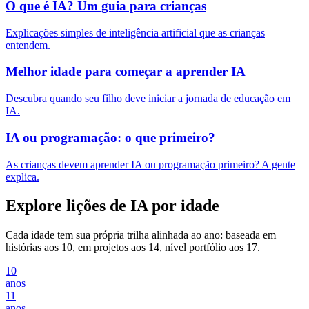
O que é IA? Um guia para crianças
Explicações simples de inteligência artificial que as crianças
entendem.
Melhor idade para começar a aprender IA
Descubra quando seu filho deve iniciar a jornada de educação em
IA.
IA ou programação: o que primeiro?
As crianças devem aprender IA ou programação primeiro? A gente
explica.
Explore lições de IA por idade
Cada idade tem sua própria trilha alinhada ao ano: baseada em
histórias aos 10, em projetos aos 14, nível portfólio aos 17.
10
anos
11
anos