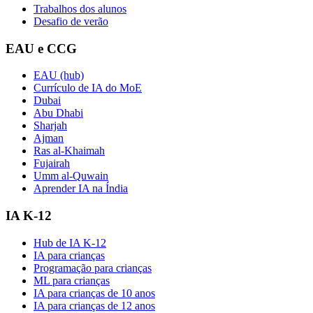
Trabalhos dos alunos
Desafio de verão
EAU e CCG
EAU (hub)
Currículo de IA do MoE
Dubai
Abu Dhabi
Sharjah
Ajman
Ras al-Khaimah
Fujairah
Umm al-Quwain
Aprender IA na Índia
IA K-12
Hub de IA K-12
IA para crianças
Programação para crianças
ML para crianças
IA para crianças de 10 anos
IA para crianças de 12 anos