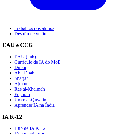
Trabalhos dos alunos
Desafio de verão
EAU e CCG
EAU (hub)
Currículo de IA do MoE
Dubai
Abu Dhabi
Sharjah
Ajman
Ras al-Khaimah
Fujairah
Umm al-Quwain
Aprender IA na Índia
IA K-12
Hub de IA K-12
IA para crianças