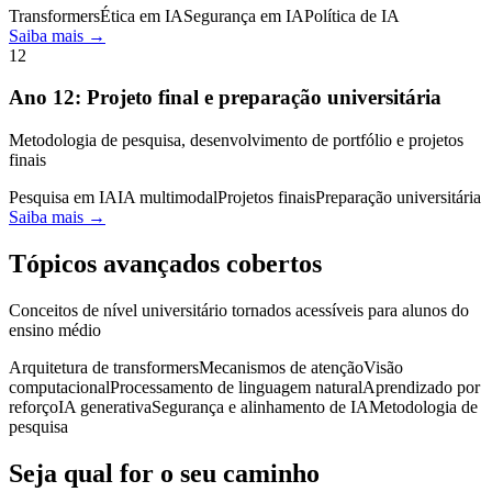
Transformers
Ética em IA
Segurança em IA
Política de IA
Saiba mais →
12
Ano
12
:
Projeto final e preparação universitária
Metodologia de pesquisa, desenvolvimento de portfólio e projetos
finais
Pesquisa em IA
IA multimodal
Projetos finais
Preparação universitária
Saiba mais →
Tópicos avançados cobertos
Conceitos de nível universitário tornados acessíveis para alunos do
ensino médio
Arquitetura de transformers
Mecanismos de atenção
Visão
computacional
Processamento de linguagem natural
Aprendizado por
reforço
IA generativa
Segurança e alinhamento de IA
Metodologia de
pesquisa
Seja qual for o seu caminho