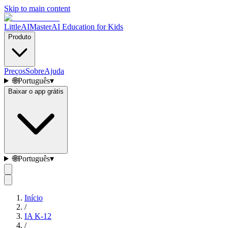
Skip to main content
LittleAIMaster
AI Education for Kids
Produto
Preços
Sobre
Ajuda
🌐
Português
▾
Baixar o app grátis
🌐
Português
▾
Início
/
IA K-12
/