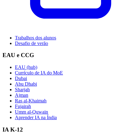
Trabalhos dos alunos
Desafio de verão
EAU e CCG
EAU (hub)
Currículo de IA do MoE
Dubai
Abu Dhabi
Sharjah
Ajman
Ras al-Khaimah
Fujairah
Umm al-Quwain
Aprender IA na Índia
IA K-12