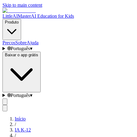
Skip to main content
LittleAIMaster
AI Education for Kids
Produto
Preços
Sobre
Ajuda
🌐
Português
▾
Baixar o app grátis
🌐
Português
▾
Início
/
IA K-12
/