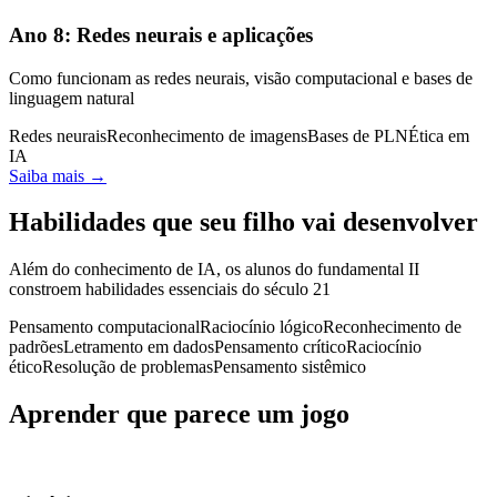
Ano
8
:
Redes neurais e aplicações
Como funcionam as redes neurais, visão computacional e bases de
linguagem natural
Redes neurais
Reconhecimento de imagens
Bases de PLN
Ética em
IA
Saiba mais →
Habilidades que seu filho vai desenvolver
Além do conhecimento de IA, os alunos do fundamental II
constroem habilidades essenciais do século 21
Pensamento computacional
Raciocínio lógico
Reconhecimento de
padrões
Letramento em dados
Pensamento crítico
Raciocínio
ético
Resolução de problemas
Pensamento sistêmico
Aprender que parece um jogo