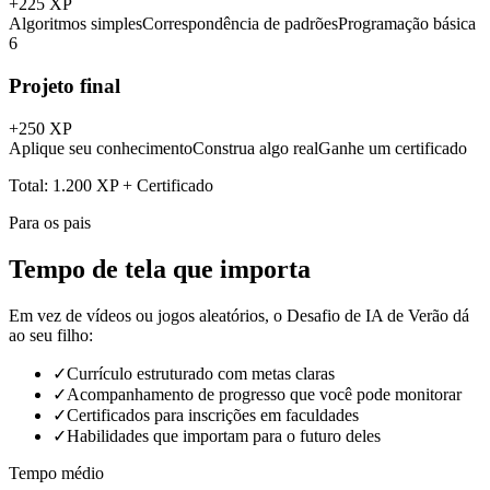
+
225
XP
Algoritmos simples
Correspondência de padrões
Programação básica
6
Projeto final
+
250
XP
Aplique seu conhecimento
Construa algo real
Ganhe um certificado
Total:
1.200 XP
+ Certificado
Para os pais
Tempo de tela que importa
Em vez de vídeos ou jogos aleatórios, o Desafio de IA de Verão dá
ao seu filho:
✓
Currículo estruturado com metas claras
✓
Acompanhamento de progresso que você pode monitorar
✓
Certificados para inscrições em faculdades
✓
Habilidades que importam para o futuro deles
Tempo médio