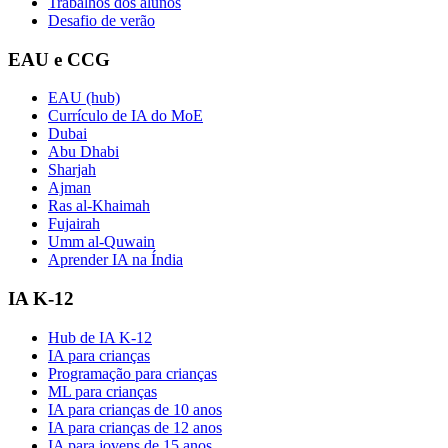
Trabalhos dos alunos
Desafio de verão
EAU e CCG
EAU (hub)
Currículo de IA do MoE
Dubai
Abu Dhabi
Sharjah
Ajman
Ras al-Khaimah
Fujairah
Umm al-Quwain
Aprender IA na Índia
IA K-12
Hub de IA K-12
IA para crianças
Programação para crianças
ML para crianças
IA para crianças de 10 anos
IA para crianças de 12 anos
IA para jovens de 15 anos