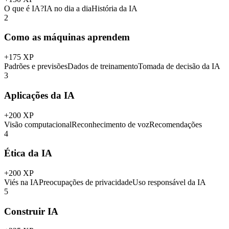
O que é IA?
IA no dia a dia
História da IA
2
Como as máquinas aprendem
+
175
XP
Padrões e previsões
Dados de treinamento
Tomada de decisão da IA
3
Aplicações da IA
+
200
XP
Visão computacional
Reconhecimento de voz
Recomendações
4
Ética da IA
+
200
XP
Viés na IA
Preocupações de privacidade
Uso responsável da IA
5
Construir IA