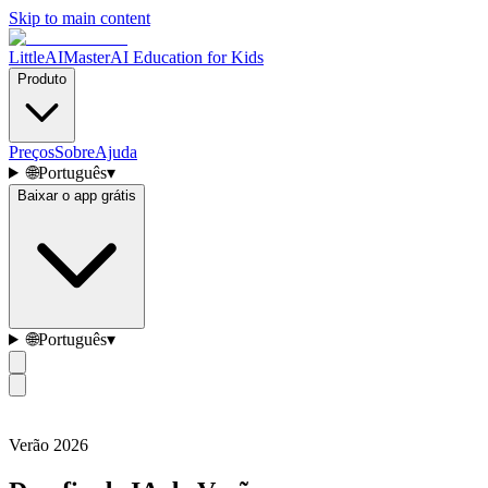
Skip to main content
LittleAIMaster
AI Education for Kids
Produto
Preços
Sobre
Ajuda
🌐
Português
▾
Baixar o app grátis
🌐
Português
▾
Verão 2026