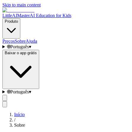
Skip to main content
LittleAIMaster
AI Education for Kids
Produto
Preços
Sobre
Ajuda
🌐
Português
▾
Baixar o app grátis
🌐
Português
▾
Início
/
Sobre