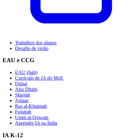
Trabalhos dos alunos
Desafio de verão
EAU e CCG
EAU (hub)
Currículo de IA do MoE
Dubai
Abu Dhabi
Sharjah
Ajman
Ras al-Khaimah
Fujairah
Umm al-Quwain
Aprender IA na Índia
IA K-12