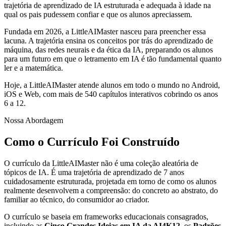
trajetória de aprendizado de IA estruturada e adequada à idade na
qual os pais pudessem confiar e que os alunos apreciassem.
Fundada em 2026, a LittleAIMaster nasceu para preencher essa
lacuna. A trajetória ensina os conceitos por trás do aprendizado de
máquina, das redes neurais e da ética da IA, preparando os alunos
para um futuro em que o letramento em IA é tão fundamental quanto
ler e a matemática.
Hoje, a LittleAIMaster atende alunos em todo o mundo no Android,
iOS e Web, com mais de 540 capítulos interativos cobrindo os anos
6 a 12.
Nossa Abordagem
Como o Currículo Foi Construído
O currículo da LittleAIMaster não é uma coleção aleatória de
tópicos de IA. É uma trajetória de aprendizado de 7 anos
cuidadosamente estruturada, projetada em torno de como os alunos
realmente desenvolvem a compreensão: do concreto ao abstrato, do
familiar ao técnico, do consumidor ao criador.
O currículo se baseia em frameworks educacionais consagrados,
incluindo as
Cinco Grandes Ideias em IA da AI4K12
, os
Padrões