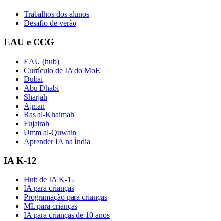
Trabalhos dos alunos
Desafio de verão
EAU e CCG
EAU (hub)
Currículo de IA do MoE
Dubai
Abu Dhabi
Sharjah
Ajman
Ras al-Khaimah
Fujairah
Umm al-Quwain
Aprender IA na Índia
IA K-12
Hub de IA K-12
IA para crianças
Programação para crianças
ML para crianças
IA para crianças de 10 anos