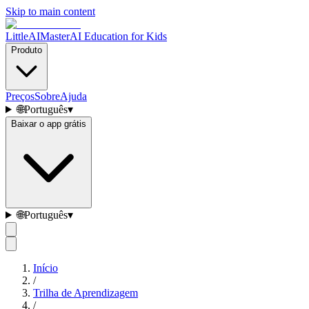
Skip to main content
LittleAIMaster
AI Education for Kids
Produto
Preços
Sobre
Ajuda
🌐
Português
▾
Baixar o app grátis
🌐
Português
▾
Início
/
Trilha de Aprendizagem
/