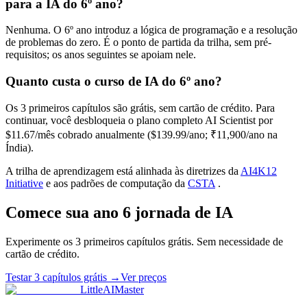
para a IA do 6º ano?
Nenhuma. O 6º ano introduz a lógica de programação e a resolução
de problemas do zero. É o ponto de partida da trilha, sem pré-
requisitos; os anos seguintes se apoiam nele.
Quanto custa o curso de IA do 6º ano?
Os 3 primeiros capítulos são grátis, sem cartão de crédito. Para
continuar, você desbloqueia o plano completo AI Scientist por
$11.67/mês cobrado anualmente ($139.99/ano; ₹11,900/ano na
Índia).
A trilha de aprendizagem está alinhada às diretrizes da
AI4K12
Initiative
e aos padrões de computação da
CSTA
.
Comece sua
ano
6
jornada de IA
Experimente os 3 primeiros capítulos grátis. Sem necessidade de
cartão de crédito.
Testar 3 capítulos grátis
→
Ver preços
LittleAIMaster