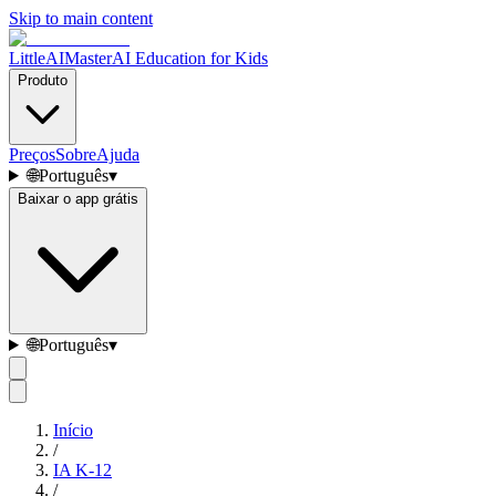
Skip to main content
LittleAIMaster
AI Education for Kids
Produto
Preços
Sobre
Ajuda
🌐
Português
▾
Baixar o app grátis
🌐
Português
▾
Início
/
IA K-12
/