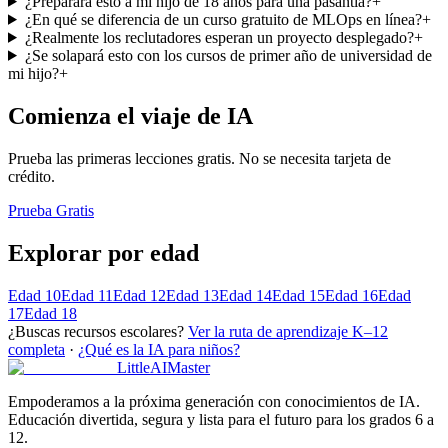
¿Preparará esto a mi hijo de 18 años para una pasantía?
+
¿En qué se diferencia de un curso gratuito de MLOps en línea?
+
¿Realmente los reclutadores esperan un proyecto desplegado?
+
¿Se solapará esto con los cursos de primer año de universidad de
mi hijo?
+
Comienza el viaje de IA
Prueba las primeras lecciones gratis. No se necesita tarjeta de
crédito.
Prueba Gratis
Explorar por edad
Edad 10
Edad 11
Edad 12
Edad 13
Edad 14
Edad 15
Edad 16
Edad
17
Edad 18
¿Buscas recursos escolares?
Ver la ruta de aprendizaje K–12
completa
·
¿Qué es la IA para niños?
LittleAIMaster
Empoderamos a la próxima generación con conocimientos de IA.
Educación divertida, segura y lista para el futuro para los grados 6 a
12.