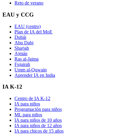
Reto de verano
EAU y CCG
EAU (centro)
Plan de IA del MoE
Dubái
Abu Dabi
Sharjah
Ajmán
Ras al-Jaima
Fujairah
Umm al-Quwain
Aprender IA en India
IA K-12
Centro de IA K-12
IA para niños
Programación para niños
ML para niños
IA para niños de 10 años
IA para niños de 12 años
IA para chicos de 15 años