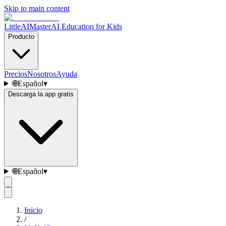
Skip to main content
LittleAIMaster
AI Education for Kids
Producto
Precios
Nosotros
Ayuda
🌐
Español
▾
Descarga la app gratis
🌐
Español
▾
Inicio
/