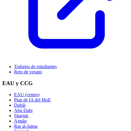
Trabajos de estudiantes
Reto de verano
EAU y CCG
EAU (centro)
Plan de IA del MoE
Dubái
Abu Dabi
Sharjah
Ajmán
Ras al-Jaima