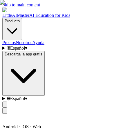
Skip to main content
LittleAIMaster
AI Education for Kids
Producto
Precios
Nosotros
Ayuda
🌐
Español
▾
Descarga la app gratis
🌐
Español
▾
Android · iOS · Web