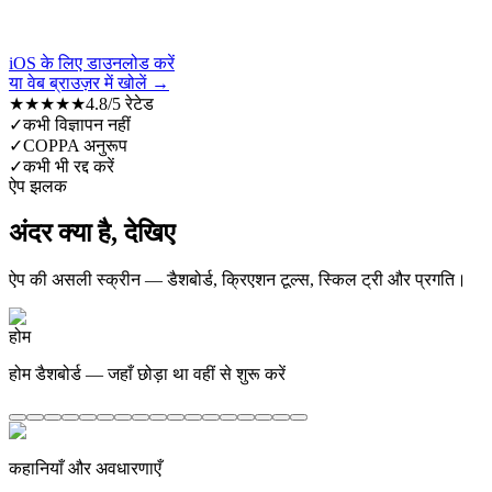
iOS के लिए डाउनलोड करें
या वेब ब्राउज़र में खोलें →
★★★★★
4.8/5 रेटेड
✓
कभी विज्ञापन नहीं
✓
COPPA अनुरूप
✓
कभी भी रद्द करें
ऐप झलक
अंदर क्या है, देखिए
ऐप की असली स्क्रीन — डैशबोर्ड, क्रिएशन टूल्स, स्किल ट्री और प्रगति।
होम
होम डैशबोर्ड — जहाँ छोड़ा था वहीं से शुरू करें
कहानियाँ और अवधारणाएँ