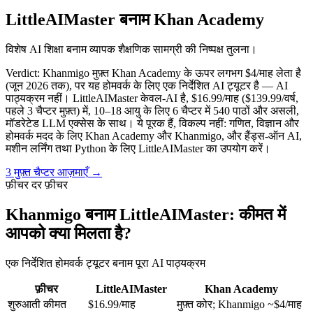
LittleAIMaster
बनाम Khan Academy
विशेष AI शिक्षा बनाम व्यापक शैक्षणिक सामग्री की निष्पक्ष तुलना।
Verdict:
Khanmigo मुफ़्त Khan Academy के ऊपर लगभग $4/माह लेता है
(जून 2026 तक), पर यह होमवर्क के लिए एक निर्देशित AI ट्यूटर है — AI
पाठ्यक्रम नहीं। LittleAIMaster केवल-AI है, $16.99/माह ($139.99/वर्ष,
पहले 3 चैप्टर मुफ़्त) में, 10–18 आयु के लिए 6 चैप्टर में 540 पाठों और असली,
मॉडरेटेड LLM एक्सेस के साथ। ये पूरक हैं, विकल्प नहीं: गणित, विज्ञान और
होमवर्क मदद के लिए Khan Academy और Khanmigo, और हैंड्स-ऑन AI,
मशीन लर्निंग तथा Python के लिए LittleAIMaster का उपयोग करें।
3 मुफ़्त चैप्टर आज़माएँ
→
फ़ीचर दर फ़ीचर
Khanmigo बनाम LittleAIMaster: कीमत में
आपको क्या मिलता है?
एक निर्देशित होमवर्क ट्यूटर बनाम पूरा AI पाठ्यक्रम
फ़ीचर
LittleAIMaster
Khan Academy
शुरुआती कीमत
$16.99/माह
मुफ़्त कोर; Khanmigo ~$4/माह