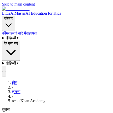
Skip to main content
LittleAIMaster
AI Education for Kids
प्रोडक्ट
कीमत
हमारे बारे में
सहायता
🌐
हिन्दी
▾
ऐप मुफ़्त पाएं
🌐
हिन्दी
▾
होम
/
तुलना
/
बनाम Khan Academy
तुलना