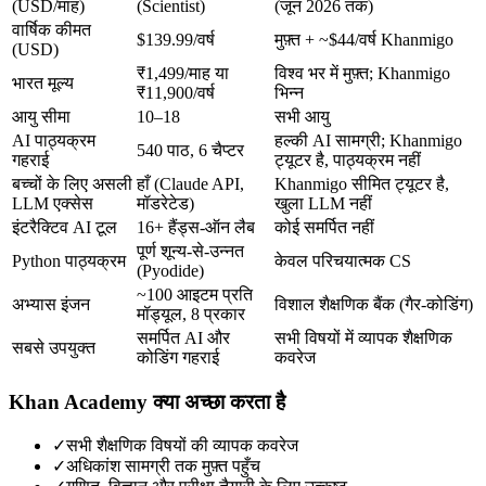
(USD/माह)
(Scientist)
(जून 2026 तक)
वार्षिक कीमत
$139.99/वर्ष
मुफ़्त + ~$44/वर्ष Khanmigo
(USD)
₹1,499/माह या
विश्व भर में मुफ़्त; Khanmigo
भारत मूल्य
₹11,900/वर्ष
भिन्न
आयु सीमा
10–18
सभी आयु
AI पाठ्यक्रम
हल्की AI सामग्री; Khanmigo
540 पाठ, 6 चैप्टर
गहराई
ट्यूटर है, पाठ्यक्रम नहीं
बच्चों के लिए असली
हाँ (Claude API,
Khanmigo सीमित ट्यूटर है,
LLM एक्सेस
मॉडरेटेड)
खुला LLM नहीं
इंटरैक्टिव AI टूल
16+ हैंड्स-ऑन लैब
कोई समर्पित नहीं
पूर्ण शून्य-से-उन्नत
Python पाठ्यक्रम
केवल परिचयात्मक CS
(Pyodide)
~100 आइटम प्रति
अभ्यास इंजन
विशाल शैक्षणिक बैंक (गैर-कोडिंग)
मॉड्यूल, 8 प्रकार
समर्पित AI और
सभी विषयों में व्यापक शैक्षणिक
सबसे उपयुक्त
कोडिंग गहराई
कवरेज
Khan Academy क्या अच्छा करता है
✓
सभी शैक्षणिक विषयों की व्यापक कवरेज
✓
अधिकांश सामग्री तक मुफ़्त पहुँच