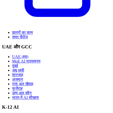
छात्रों का काम
समर चैलेंज
UAE और GCC
UAE (हब)
MoE AI पाठ्यक्रम
दुबई
अबू धाबी
शारजाह
अजमान
रास अल खैमाह
फुजैराह
उम्म अल क्वैन
भारत में AI सीखना
K-12 AI