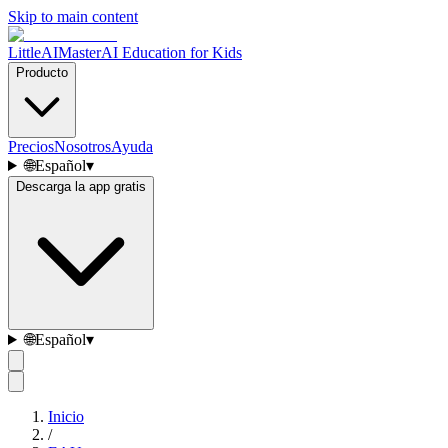
Skip to main content
LittleAIMaster
AI Education for Kids
Producto
Precios
Nosotros
Ayuda
🌐
Español
▾
Descarga la app gratis
🌐
Español
▾
Inicio
/