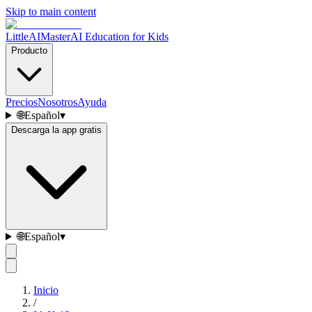
Skip to main content
LittleAIMaster
AI Education for Kids
Producto
Precios
Nosotros
Ayuda
🌐
Español
▾
Descarga la app gratis
🌐
Español
▾
Inicio
/