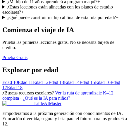
¿Mi hijo de 11 años aprenderá a programar aquí?
+
¿Estas lecciones están alineadas con los planes de estudio
escolares?
+
¿Qué puede construir mi hijo al final de esta ruta por edad?
+
Comienza el viaje de IA
Prueba las primeras lecciones gratis. No se necesita tarjeta de
crédito.
Prueba Gratis
Explorar por edad
Edad 10
Edad 11
Edad 12
Edad 13
Edad 14
Edad 15
Edad 16
Edad
17
Edad 18
¿Buscas recursos escolares?
Ver la ruta de aprendizaje K–12
completa
·
¿Qué es la IA para niños?
LittleAIMaster
Empoderamos a la próxima generación con conocimientos de IA.
Educación divertida, segura y lista para el futuro para los grados 6 a
12.