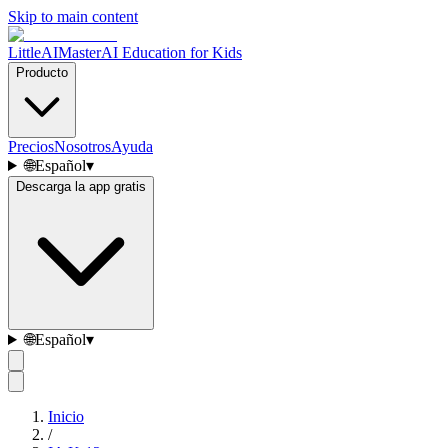
Skip to main content
LittleAIMaster
AI Education for Kids
Producto
Precios
Nosotros
Ayuda
🌐
Español
▾
Descarga la app gratis
🌐
Español
▾
Inicio
/