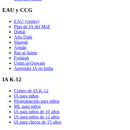
EAU y CCG
EAU (centro)
Plan de IA del MoE
Dubái
Abu Dabi
Sharjah
Ajmán
Ras al-Jaima
Fujairah
Umm al-Quwain
Aprender IA en India
IA K-12
Centro de IA K-12
IA para niños
Programación para niños
ML para niños
IA para niños de 10 años
IA para niños de 12 años
IA para chicos de 15 años