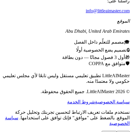
راسلنا على:
info@littleaimaster.com
الموقع
Abu Dhabi
,
United Arab Emirates
🎓
مصمم للتعلّم داخل الفصل
🔒
تصميم يضع الخصوصية أولًا
🎁
أول 3 فصول مجانًا — دون بطاقة
🛡️
متوافق مع COPPA
LittleAIMaster تطبيق تعليمي مستقل وليس تابعًا لأي مجلس تعليمي
حكومي ولا معتمدًا منه.
©
2026
LittleAIMaster.
جميع الحقوق محفوظة.
سياسة الخصوصية
شروط الخدمة
نستخدم ملفات تعريف الارتباط لتحسين تجربتك وتحليل حركة
الموقع. بالضغط على "موافق" فإنك توافق على استخدامها.
سياسة
الخصوصية