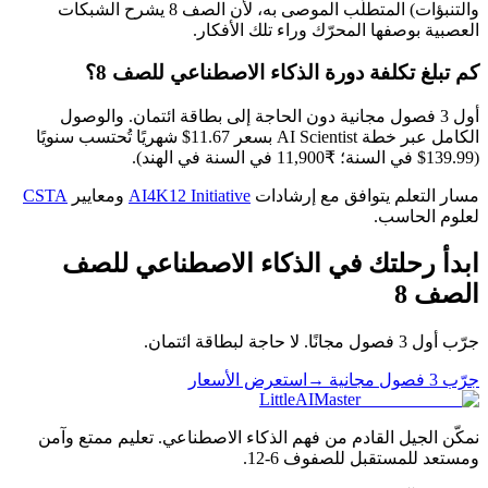
والتنبؤات) المتطلّب الموصى به، لأن الصف 8 يشرح الشبكات
العصبية بوصفها المحرّك وراء تلك الأفكار.
كم تبلغ تكلفة دورة الذكاء الاصطناعي للصف 8؟
أول 3 فصول مجانية دون الحاجة إلى بطاقة ائتمان. والوصول
الكامل عبر خطة AI Scientist بسعر 11.67$ شهريًا تُحتسب سنويًا
(139.99$ في السنة؛ ₹11,900 في السنة في الهند).
مسار التعلم يتوافق مع إرشادات
AI4K12 Initiative
ومعايير
CSTA
لعلوم الحاسب.
ابدأ رحلتك في الذكاء الاصطناعي للصف
الصف
8
جرّب أول 3 فصول مجانًا. لا حاجة لبطاقة ائتمان.
جرّب 3 فصول مجانية
→
استعرض الأسعار
LittleAIMaster
نمكّن الجيل القادم من فهم الذكاء الاصطناعي. تعليم ممتع وآمن
ومستعد للمستقبل للصفوف 6-12.