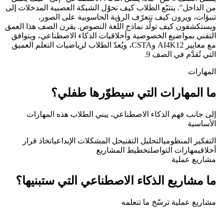
من الداخل". يتتبّع الطلاب كيف تحوّل الشبكة العصبية المدخلات إلى
تنبؤات، ويرون كيف تتعرّف الرؤية الحاسوبية على الصور،
ويستكشفون كيف تولّد نماذج اللغة النصوص. يقرن الصف هذا العمق
التقني بمواضيع الخصوصية وأخلاقيات الذكاء الاصطناعي، ويتوافق
مع معايير AI4K12 وCSTA، ويُعدّ الطلاب لرياضيات التعلم العميق
التي تُقدَّم في الصف 9.
المهارات
ما المهارات التي سيطوّرها طفلي؟
إلى جانب فهم الذكاء الاصطناعي، يبني الطلاب هذه المهارات
الأساسية
التفكير المنظومي
التحليل التقني
حل المشكلات الإبداعي
اتخاذ قرار
أخلاقي
مهارات التواصل
تخطيط المشاريع
مشاريع عملية
ما مشاريع الذكاء الاصطناعي التي ستبنيها؟
مشاريع عملية ترسّخ ما تتعلمه