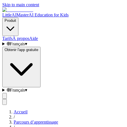
Skip to main content
LittleAIMaster
AI Education for Kids
Produit
Tarifs
À propos
Aide
🌐
Français
▾
Obtenir l'app gratuite
🌐
Français
▾
Accueil
/
Parcours d’apprentissage