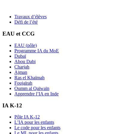
Travaux d’élèves
Défi de l’été
EAU et CCG
EAU (pôle)
Programme IA du MoE
Dubaï
Abou Dabi
Charjah
Ajman
Ras el Khaïmah
Foujaïrah
Oumm al Qaïwaïn
Apprendre l’IA en Inde
IA K-12
Pôle IA K-12
L’IA pour les enfants
Le code pour les enfants
Le ML pour les enfants