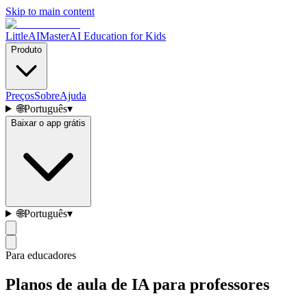
Skip to main content
LittleAIMaster
AI Education for Kids
Produto
Preços
Sobre
Ajuda
🌐
Português
▾
Baixar o app grátis
🌐
Português
▾
Para educadores
Planos de aula de IA para professores