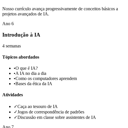
Nosso currículo avança progressivamente de conceitos básicos a
projetos avançados de IA.
Ano
6
Introdução à IA
4 semanas
Tópicos abordados
•
O que é IA?
•
A IA no dia a dia
•
Como os computadores aprendem
•
Bases da ética da IA
Atividades
✓
Caça ao tesouro de IA
✓
Jogos de correspondência de padrões
✓
Discussão em classe sobre assistentes de IA
Ano
7