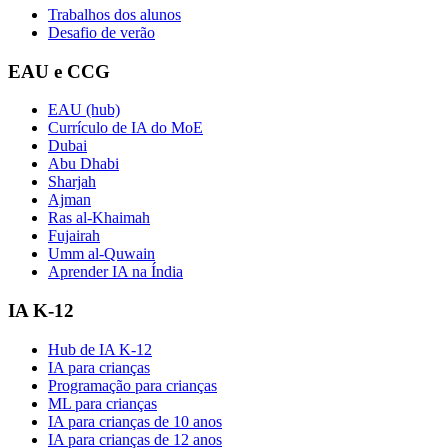
Trabalhos dos alunos
Desafio de verão
EAU e CCG
EAU (hub)
Currículo de IA do MoE
Dubai
Abu Dhabi
Sharjah
Ajman
Ras al-Khaimah
Fujairah
Umm al-Quwain
Aprender IA na Índia
IA K-12
Hub de IA K-12
IA para crianças
Programação para crianças
ML para crianças
IA para crianças de 10 anos
IA para crianças de 12 anos