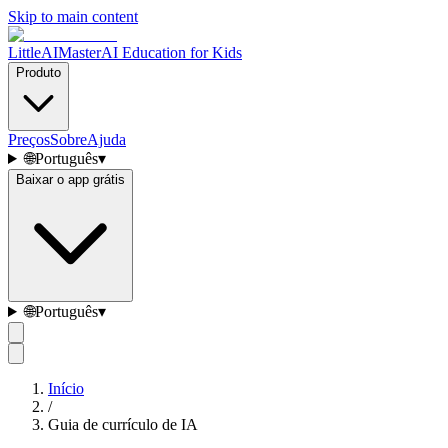
Skip to main content
LittleAIMaster
AI Education for Kids
Produto
Preços
Sobre
Ajuda
🌐
Português
▾
Baixar o app grátis
🌐
Português
▾
Início
/
Guia de currículo de IA