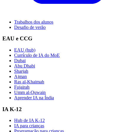
Trabalhos dos alunos
Desafio de verão
EAU e CCG
EAU (hub)
Currículo de IA do MoE
Dubai
Abu Dhabi
Sharjah
Ajman
Ras al-Khaimah
Fujairah
Umm al-Quwain
Aprender IA na Índia
IA K-12
Hub de IA K-12
IA para crianças
Programação para crianças