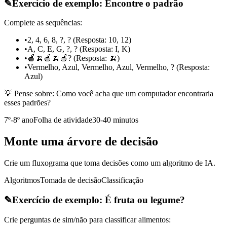
✎
Exercício de exemplo: Encontre o padrão
Complete as sequências:
•
2, 4, 6, 8, ?, ? (Resposta: 10, 12)
•
A, C, E, G, ?, ? (Resposta: I, K)
•
🍎🍌🍎🍌🍎? (Resposta: 🍌)
•
Vermelho, Azul, Vermelho, Azul, Vermelho, ? (Resposta:
Azul)
💡 Pense sobre:
Como você acha que um computador encontraria
esses padrões?
7º-8º ano
Folha de atividade
30-40 minutos
Monte uma árvore de decisão
Crie um fluxograma que toma decisões como um algoritmo de IA.
Algoritmos
Tomada de decisão
Classificação
✎
Exercício de exemplo: É fruta ou legume?
Crie perguntas de sim/não para classificar alimentos: