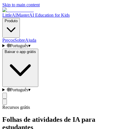
Skip to main content
LittleAIMaster
AI Education for Kids
Produto
Preços
Sobre
Ajuda
🌐
Português
▾
Baixar o app grátis
🌐
Português
▾
Recursos grátis
Folhas de atividades de IA para
estudantes