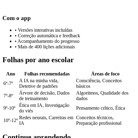
Com o app
•
Versões interativas incluídas
•
Correção automática e feedback
•
Acompanhamento do progresso
•
Mais de 400 lições adicionais
Folhas por ano escolar
Ano
Folhas recomendadas
Áreas de foco
A IA na minha vida,
Consciência, Conceitos
6º-7º
Detetive de padrões
básicos
Árvore de decisão, Dados
Algoritmos, Qualidade dos
7º-8º
de treinamento
dados
Ética em IA, Investigação
9º-10º
Pensamento crítico, Ética
do viés
Redes neurais, Carreiras em
Conceitos técnicos,
10º-12º
IA
Preparação profissional
Continue aprendendo