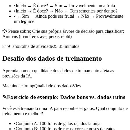
•
Início → É doce? → Sim → Provavelmente uma fruta
•
Início → É doce? → Não → Tem sementes por dentro?
•
→ Sim → Ainda pode ser fruta! → Não → Provavelmente
um legume
💡 Pense sobre:
Crie sua própria árvore de decisão para classificar:
Animais (mamífero, ave, peixe, réptil)
8º-9º ano
Folha de atividade
25-35 minutos
Desafio dos dados de treinamento
Aprenda como a qualidade dos dados de treinamento afeta as
previsões da IA.
Machine learning
Qualidade dos dados
Viés
✎
Exercício de exemplo: Dados bons vs. dados ruins
Você está treinando uma IA para reconhecer gatos. Qual conjunto de
treinamento é melhor?
•
Conjunto A: 100 fotos de gatos rajados laranja
•
Conjunto B: 100 fotos de raças, cores e poses de gatos