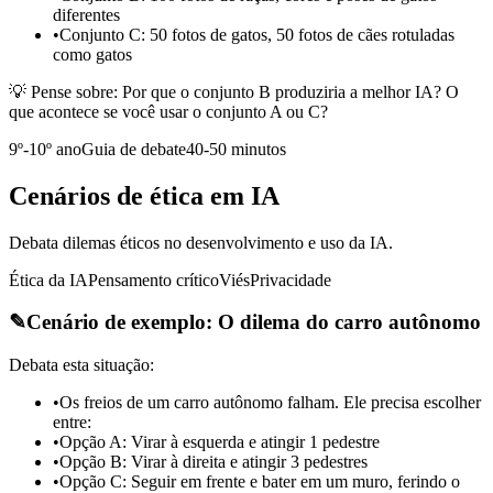
diferentes
•
Conjunto C: 50 fotos de gatos, 50 fotos de cães rotuladas
como gatos
💡 Pense sobre:
Por que o conjunto B produziria a melhor IA? O
que acontece se você usar o conjunto A ou C?
9º-10º ano
Guia de debate
40-50 minutos
Cenários de ética em IA
Debata dilemas éticos no desenvolvimento e uso da IA.
Ética da IA
Pensamento crítico
Viés
Privacidade
✎
Cenário de exemplo: O dilema do carro autônomo
Debata esta situação:
•
Os freios de um carro autônomo falham. Ele precisa escolher
entre:
•
Opção A: Virar à esquerda e atingir 1 pedestre
•
Opção B: Virar à direita e atingir 3 pedestres
•
Opção C: Seguir em frente e bater em um muro, ferindo o