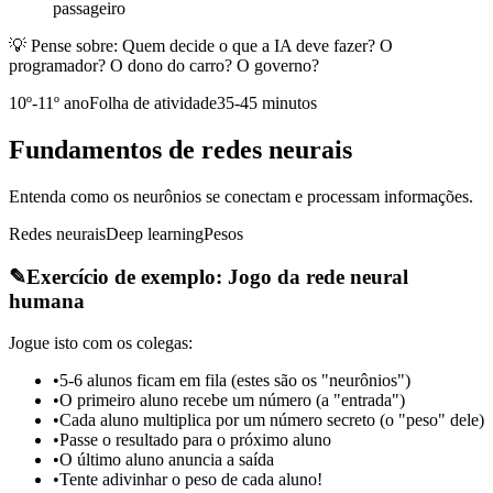
passageiro
💡 Pense sobre:
Quem decide o que a IA deve fazer? O
programador? O dono do carro? O governo?
10º-11º ano
Folha de atividade
35-45 minutos
Fundamentos de redes neurais
Entenda como os neurônios se conectam e processam informações.
Redes neurais
Deep learning
Pesos
✎
Exercício de exemplo: Jogo da rede neural
humana
Jogue isto com os colegas:
•
5-6 alunos ficam em fila (estes são os "neurônios")
•
O primeiro aluno recebe um número (a "entrada")
•
Cada aluno multiplica por um número secreto (o "peso" dele)
•
Passe o resultado para o próximo aluno
•
O último aluno anuncia a saída
•
Tente adivinhar o peso de cada aluno!