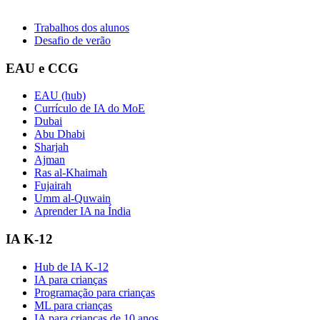
Trabalhos dos alunos
Desafio de verão
EAU e CCG
EAU (hub)
Currículo de IA do MoE
Dubai
Abu Dhabi
Sharjah
Ajman
Ras al-Khaimah
Fujairah
Umm al-Quwain
Aprender IA na Índia
IA K-12
Hub de IA K-12
IA para crianças
Programação para crianças
ML para crianças
IA para crianças de 10 anos