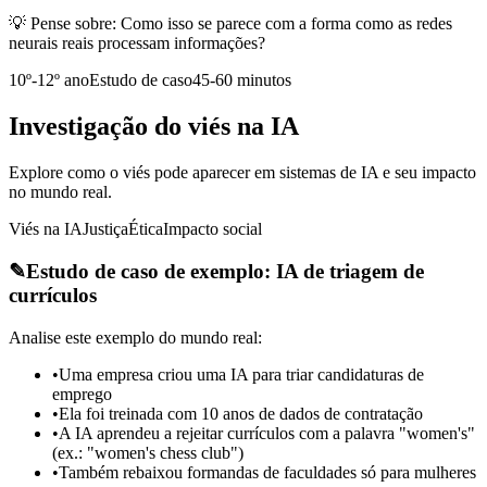
💡 Pense sobre:
Como isso se parece com a forma como as redes
neurais reais processam informações?
10º-12º ano
Estudo de caso
45-60 minutos
Investigação do viés na IA
Explore como o viés pode aparecer em sistemas de IA e seu impacto
no mundo real.
Viés na IA
Justiça
Ética
Impacto social
✎
Estudo de caso de exemplo: IA de triagem de
currículos
Analise este exemplo do mundo real:
•
Uma empresa criou uma IA para triar candidaturas de
emprego
•
Ela foi treinada com 10 anos de dados de contratação
•
A IA aprendeu a rejeitar currículos com a palavra "women's"
(ex.: "women's chess club")
•
Também rebaixou formandas de faculdades só para mulheres