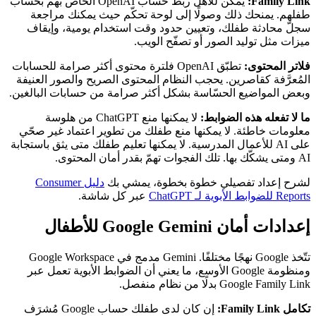
Family Link:
يمكن للأهل ربط حساب OpenAI الخاص بهم بحساب
طفلهم. يمنحك ذلك وصولًا إلى لوحة تحكّم حيث يمكنك مراجعة
سجلّ محادثة طفلك، وتعيين حدود وقت استخدام يومية، وإيقاف
ميزات مثل توليد الصور أو تصفّح الويب.
فلاتر المحتوى:
تطبّق OpenAI فلترة محتوى أكثر صرامة للحسابات
المُعرَّفة كقاصرين. يحجب النظام المحتوى الصريح والصور العنيفة
وبعض المواضيع الحسّاسة بشكل أكثر صرامة من حسابات البالغين.
ما لا تفعله هذه الضوابط:
لا يمكنها منع ChatGPT من هلوسة
معلومات خاطئة. لا يمكنها منع طفلك من تطوير اعتماد غير صحّي
على AI للأعمال المدرسية. لا يمكنها تعليم طفلك متى يثق باستجابة
AI ومتى يشكّك بها. تلك الفجوات تهمّ بقدر أمان المحتوى.
لشرح إعداد تفصيلي خطوة بخطوة، يمشي بك
دليل Consumer
Reports للضوابط الأبوية لـ ChatGPT
عبر كل شاشة.
إعدادات أمان Google Gemini للأطفال
تتّخذ Google نهجًا مختلفًا. Gemini مدمج في Google Workspace
ومنظومة Google الأوسع، ما يعني أن الضوابط الأبوية تعمل عبر
Google Family Link بدلًا من نظام منفصل.
تكامل Family Link:
إن كان لدى طفلك حساب Google مُشرَف