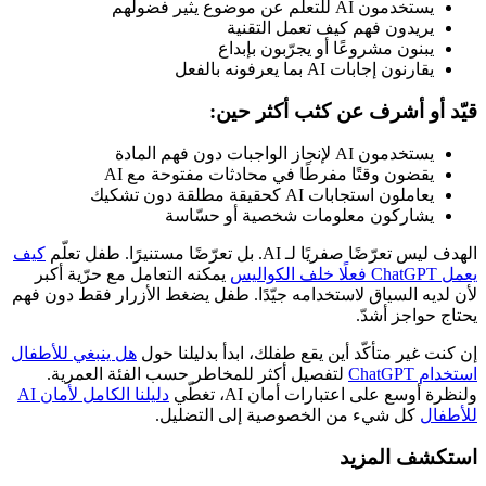
يستخدمون AI للتعلّم عن موضوع يثير فضولهم
يريدون فهم كيف تعمل التقنية
يبنون مشروعًا أو يجرّبون بإبداع
يقارنون إجابات AI بما يعرفونه بالفعل
قيّد أو أشرف عن كثب أكثر حين:
يستخدمون AI لإنجاز الواجبات دون فهم المادة
يقضون وقتًا مفرطًا في محادثات مفتوحة مع AI
يعاملون استجابات AI كحقيقة مطلقة دون تشكيك
يشاركون معلومات شخصية أو حسّاسة
الهدف ليس تعرّضًا صفريًا لـ AI. بل تعرّضًا مستنيرًا. طفل تعلّم
كيف
يعمل ChatGPT فعلًا خلف الكواليس
يمكنه التعامل مع حرّية أكبر
لأن لديه السياق لاستخدامه جيّدًا. طفل يضغط الأزرار فقط دون فهم
يحتاج حواجز أشدّ.
إن كنت غير متأكّد أين يقع طفلك، ابدأ بدليلنا حول
هل ينبغي للأطفال
استخدام ChatGPT
لتفصيل أكثر للمخاطر حسب الفئة العمرية.
ولنظرة أوسع على اعتبارات أمان AI، تغطّي
دليلنا الكامل لأمان AI
للأطفال
كل شيء من الخصوصية إلى التضليل.
استكشف المزيد