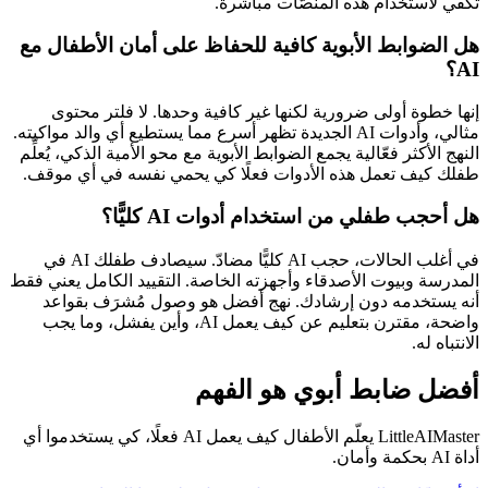
تكفي لاستخدام هذه المنصّات مباشرةً.
هل الضوابط الأبوية كافية للحفاظ على أمان الأطفال مع
AI؟
إنها خطوة أولى ضرورية لكنها غير كافية وحدها. لا فلتر محتوى
مثالي، وأدوات AI الجديدة تظهر أسرع مما يستطيع أي والد مواكبته.
النهج الأكثر فعّالية يجمع الضوابط الأبوية مع محو الأمية الذكي، يُعلِّم
طفلك كيف تعمل هذه الأدوات فعلًا كي يحمي نفسه في أي موقف.
هل أحجب طفلي من استخدام أدوات AI كليًّا؟
في أغلب الحالات، حجب AI كليًّا مضادّ. سيصادف طفلك AI في
المدرسة وبيوت الأصدقاء وأجهزته الخاصة. التقييد الكامل يعني فقط
أنه يستخدمه دون إرشادك. نهج أفضل هو وصول مُشرَف بقواعد
واضحة، مقترن بتعليم عن كيف يعمل AI، وأين يفشل، وما يجب
الانتباه له.
أفضل ضابط أبوي هو الفهم
LittleAIMaster يعلّم الأطفال كيف يعمل AI فعلًا، كي يستخدموا أي
أداة AI بحكمة وأمان.