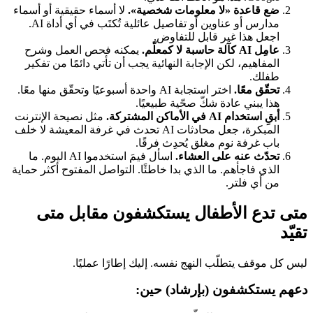
ضع قاعدة «لا معلومات شخصية».
لا أسماء حقيقية أو أسماء
مدارس أو عناوين أو تفاصيل عائلية تُكتَب في أي أداة AI.
اجعل هذا غير قابل للتفاوض.
عامِل AI كآلة حاسبة لا كمعلّم.
يمكنه فحص العمل وشرح
المفاهيم، لكن الإجابة النهائية يجب أن تأتي دائمًا من تفكير
طفلك.
تحقّق معًا.
اختر استجابة AI واحدة أسبوعيًا وتحقّق منها معًا.
هذا يبني عادة شكّ صحّية طبيعيًا.
أبقِ استخدام AI في الأماكن المشتركة.
مثل نصيحة الإنترنت
المبكرة، جعل محادثات AI تحدث في غرفة المعيشة لا خلف
باب غرفة نوم مغلق يُحدِث فرقًا.
تحدّث عنه على العشاء.
اسأل فيمَ استخدموا AI اليوم. ما
الذي فاجأهم. ما الذي بدا خاطئًا. التواصل المفتوح أكثر حماية
من أي فلتر.
متى تدع الأطفال يستكشفون مقابل متى
تقيّد
ليس كل موقف يتطلّب النهج نفسه. إليك إطارًا عمليًا.
دعهم يستكشفون (بإرشاد) حين: