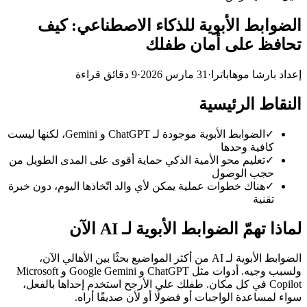
الضوابط الأبوية للذكاء الاصطناعي: كيف
تحافظ على أمان طفلك
إعداد بارشا موهاباترا
·
31 مارس 2026
·
9 دقائق قراءة
النقاط الرئيسية
✓
الضوابط الأبوية موجودة لـ ChatGPT و Gemini، لكنها ليست
كافية وحدها
✓
تعليم محو الأمية الذكي حماية أقوى على المدى الطويل من
حجب الوصول
✓
هناك خطوات عملية يمكن لأي والد اتّخاذها اليوم، دون خبرة
تقنية
لماذا تهمّ الضوابط الأبوية لـ AI الآن
الضوابط الأبوية لـ AI من أكثر المواضيع بحثًا بين الأهالي الآن،
ولسبب وجيه. أدوات مثل ChatGPT و Google Gemini و Microsoft
Copilot في كل مكان. طفلك على الأرجح استخدم إحداها بالفعل،
سواء لمساعدة الواجبات أو فضولًا أو لأن صديقًا أراه.