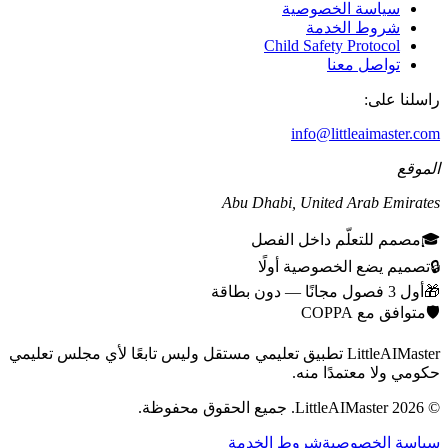
سياسة الخصوصية
شروط الخدمة
Child Safety Protocol
تواصل معنا
راسلنا على:
info@littleaimaster.com
الموقع
Abu Dhabi
,
United Arab Emirates
🎓
مصمم للتعلّم داخل الفصل
🔒
تصميم يضع الخصوصية أولًا
🎁
أول 3 فصول مجانًا — دون بطاقة
🛡️
متوافق مع COPPA
LittleAIMaster تطبيق تعليمي مستقل وليس تابعًا لأي مجلس تعليمي
حكومي ولا معتمدًا منه.
©
2026
LittleAIMaster.
جميع الحقوق محفوظة.
سياسة الخصوصية
شروط الخدمة