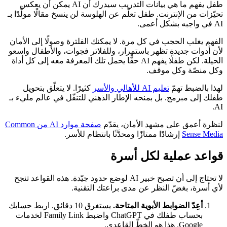
طفل يفهم ما هي بيانات التدريب سيدرك أن AI يمكن أن يعكس
تحيّزات من الإنترنت. طفل تعلّم عن الهلوسة لن ينسخ مقالًا مولَّدًا بـ
AI في واجبه بشكل أعمى.
الفهم يغلب الحجب في كل مرة. لا يمكنك الفلترة وصولًا إلى الأمان
لأن أدوات جديدة تظهر باستمرار، وللفلاتر فجوات، والأطفال واسعو
الحيلة. لكن طفلًا يفهم AI حقًّا يحمل تلك المعرفة معه إلى كل أداة
وكل منصّة وكل موقف.
لهذا بالضبط تهمّ
تعليم AI للأهالي والأسر
كثيرًا. لا يتعلّق بتحويل
طفلك إلى مبرمج. بل بمنحه الإطار الذهني للتنقّل في عالم مليء بـ
AI.
لنظرة أعمق على مشهد الأمان، يقدّم
صفحة موارد AI من Common
Sense Media
إرشادًا ممتازًا ومحدَّثًا بانتظام للأسر.
قواعد عملية لكل أسرة
لا تحتاج إلى أن تصبح خبير AI لوضع حدود جيّدة. هذه القواعد تنجح
لأي أسرة، بغضّ النظر عن مدى براعتك التقنية.
أعِدّ الضوابط الأبوية المتاحة.
يستغرق 10 دقائق. اربط حسابك
بحساب طفلك في ChatGPT واضبط Family Link لخدمات
Google. هذا هو الخطّ القاعدي.