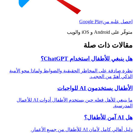
احصل عليه من
Google Play
متوفّر على Android و iOS والويب
مقالات ذات صلة
هل ينبغي للأطفال استخدام ChatGPT؟
نظرة صادقة على المخاطر الحقيقية والضوابط ولماذا محو الأمية
الذكي أهمّ من الحجب.
الأطفال يستخدمون AI للواجبات
ما ينبغي للأهل فعله حين يستخدم الأطفال أدوات AI للأعمال
المدرسية.
هل AI آمن للأطفال؟
دليل أهالي كامل لأمان AI للأطفال من جميع الأعمار.