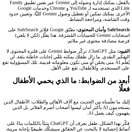
بالفعل، يمكنك إدارة وصوله إلى Gemini عبر نفس تطبيق Family
Link الذي تستخدمه لـ YouTube و Chrome وخدمات Google
الأخرى. يمكنك تمكين أو تعطيل وصول Gemini كليًّا، وتعيين حدود
وقت الشاشة، ومراجعة النشاط.
SafeSearch وأمان المحتوى:
تطبّق Google فلاتر SafeSearch على
استجابات Gemini للحسابات المُشرَفة. هذا يقلّل (لكن لا يلغي)
فرصة مصادفة محتوى غير ملائم.
القيود:
مثل ChatGPT، تركّز ضوابط Gemini على فلترة المحتوى لا
التفكير النقدي. ما زال طفلك يمكنه تلقّي إجابات خاطئة بثقة. لن
يُعلِّم AI متى يخمّن أو متى تكون معلوماته قديمة. تلك المسؤولية تقع
على المستخدم، وللأطفال، تقع على الأهل.
أبعد من الضوابط: ما الذي يحمي الأطفال
فعلًا
إليك ما تعلّمناه من الحديث مع آلاف الأهالي والطلاب: الأطفال الذين
يستخدمون AI بأكثر أمان ليسوا أصحاب أصرم الفلاتر. بل الذين
يفهمون كيف يعمل AI.
فكّر بهذا الشكل. طفل يعرف أن ChatGPT يتنبّأ بالكلمات بناءً على
أنماط إحصائية لا بالبحث عن الحقائق سيشكّك طبيعيًا بإجابة مريبة.