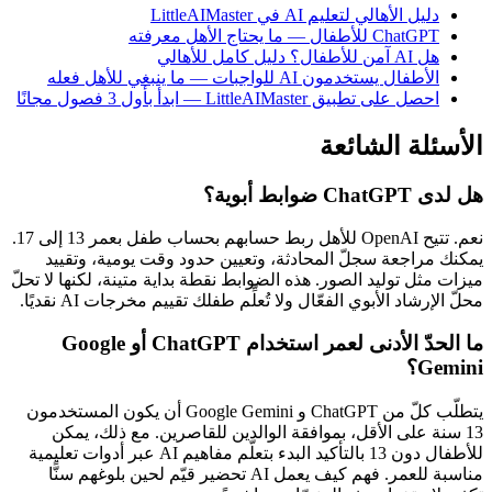
دليل الأهالي لتعليم AI في LittleAIMaster
ChatGPT للأطفال — ما يحتاج الأهل معرفته
هل AI آمن للأطفال؟ دليل كامل للأهالي
الأطفال يستخدمون AI للواجبات — ما ينبغي للأهل فعله
احصل على تطبيق LittleAIMaster — ابدأ بأول 3 فصول مجانًا
الأسئلة الشائعة
هل لدى ChatGPT ضوابط أبوية؟
نعم. تتيح OpenAI للأهل ربط حسابهم بحساب طفل بعمر 13 إلى 17.
يمكنك مراجعة سجلّ المحادثة، وتعيين حدود وقت يومية، وتقييد
ميزات مثل توليد الصور. هذه الضوابط نقطة بداية متينة، لكنها لا تحلّ
محلّ الإرشاد الأبوي الفعّال ولا تُعلِّم طفلك تقييم مخرجات AI نقديًا.
ما الحدّ الأدنى لعمر استخدام ChatGPT أو Google
Gemini؟
يتطلّب كلّ من ChatGPT و Google Gemini أن يكون المستخدمون
13 سنة على الأقل، بموافقة الوالدين للقاصرين. مع ذلك، يمكن
للأطفال دون 13 بالتأكيد البدء بتعلّم مفاهيم AI عبر أدوات تعليمية
مناسبة للعمر. فهم كيف يعمل AI تحضير قيّم لحين بلوغهم سنًّا