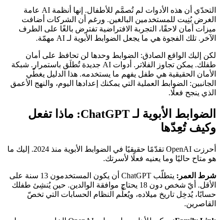
التحدّي أن هذه الأدوات لم تُصمَّم للأطفال. إنها أنظمة AI عامة
الغرض بُنِيت للمستخدمين البالغين. ورغم أن الشركات أضافت
ميزات أمان لاحقًا، التجربة الافتراضية تفترض بالغًا على الطرف
الآخر. تلك الفجوة هي ما يجعل الضوابط الأبوية لـ AI مهمّة.
لكن إليك الواقع الصادق: الضوابط وحدها لن تحافظ على أمان
طفلك. يمكن تجاوز الفلاتر. أدوات AI جديدة تُطلَق باستمرار. شبكة
الأمان الحقيقية هي طفل يفهم ما يستخدمه. هذا الدليل يغطّي
الجانبين: الضوابط العملية التي يمكنك إعدادها اليوم، والنهج الأعمق
الذي ينجح فعلًا.
الضوابط الأبوية لـ ChatGPT: ماذا تفعل
وكيف تُعِدّها
أحرزت OpenAI تقدّمًا حقيقيًا في الضوابط الأبوية منذ 2024. إليك ما
هو متاح حاليًا وما يعنيه فعلًا لأسرتك.
شرط العمر:
يتطلّب ChatGPT أن يكون المستخدمون 13 سنة على
الأقل. أيّ شخص دون 18 يحتاج موافقة الوالدين. حين يُنشِئ طفلك
حسابًا، يُدخِل تاريخ ميلاده، ويُعلِّم النظام الحسابات التي تخصّ
القاصرين.