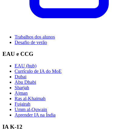
Trabalhos dos alunos
Desafio de verão
EAU e CCG
EAU (hub)
Currículo de IA do MoE
Dubai
Abu Dhabi
Sharjah
Ajman
Ras al-Khaimah
Fujairah
Umm al-Quwain
Aprender IA na Índia
IA K-12