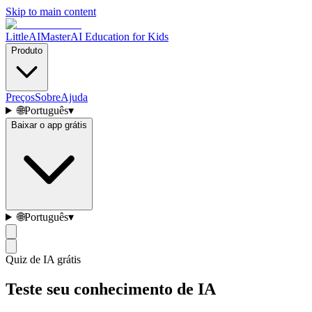
Skip to main content
LittleAIMaster
AI Education for Kids
Produto
Preços
Sobre
Ajuda
🌐
Português
▾
Baixar o app grátis
🌐
Português
▾
Quiz de IA grátis
Teste seu conhecimento de IA