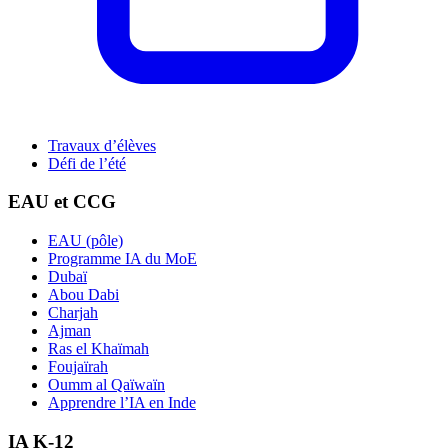
Travaux d’élèves
Défi de l’été
EAU et CCG
EAU (pôle)
Programme IA du MoE
Dubaï
Abou Dabi
Charjah
Ajman
Ras el Khaïmah
Foujaïrah
Oumm al Qaïwaïn
Apprendre l’IA en Inde
IA K-12