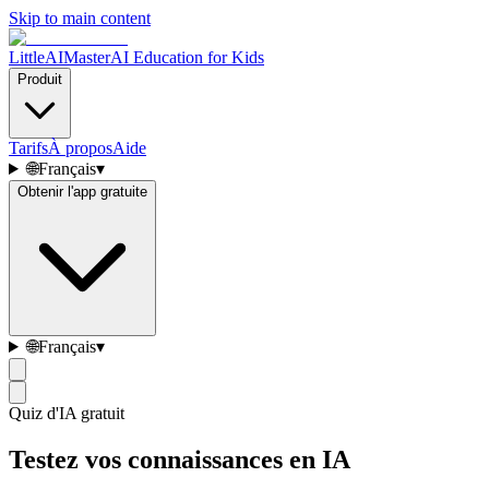
Skip to main content
LittleAIMaster
AI Education for Kids
Produit
Tarifs
À propos
Aide
🌐
Français
▾
Obtenir l'app gratuite
🌐
Français
▾
Quiz d'IA gratuit
Testez vos connaissances en IA