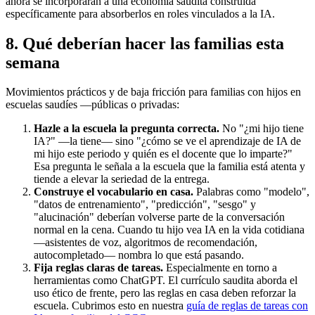
ahora se incorporarán a una economía saudita construida
específicamente para absorberlos en roles vinculados a la IA.
8. Qué deberían hacer las familias esta
semana
Movimientos prácticos y de baja fricción para familias con hijos en
escuelas saudíes —públicas o privadas:
Hazle a la escuela la pregunta correcta.
No "¿mi hijo tiene
IA?" —la tiene— sino "¿cómo se ve el aprendizaje de IA de
mi hijo este periodo y quién es el docente que lo imparte?"
Esa pregunta le señala a la escuela que la familia está atenta y
tiende a elevar la seriedad de la entrega.
Construye el vocabulario en casa.
Palabras como "modelo",
"datos de entrenamiento", "predicción", "sesgo" y
"alucinación" deberían volverse parte de la conversación
normal en la cena. Cuando tu hijo vea IA en la vida cotidiana
—asistentes de voz, algoritmos de recomendación,
autocompletado— nombra lo que está pasando.
Fija reglas claras de tareas.
Especialmente en torno a
herramientas como ChatGPT. El currículo saudita aborda el
uso ético de frente, pero las reglas en casa deben reforzar la
escuela. Cubrimos esto en nuestra
guía de reglas de tareas con