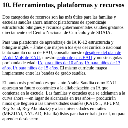
10. Herramientas, plataformas y recursos
Dos categorías de recursos son las más útiles para las familias y
escuelas saudíes ahora mismo: plataformas de aprendizaje
estructurado bilingües y recursos gubernamentales saudíes gratuitos
directamente del Centro Nacional de Currículo y de SDAIA.
Para una plataforma de aprendizaje de IA K-12 estructurada y
bilingüe inglés + árabe que mapea a los ejes del currículo nacional
tanto saudita como de EAU, consulta nuestro
desglose del plan de
IA del MoE de EAU
, nuestro
centro de país EAU
y nuestras guías
por banda de edad:
IA para niños de 10 años
,
IA para niños de 13
años
,
IA para niños de 15 años
. El mismo currículo mapea
limpiamente entre las bandas de grado saudíes.
El punto más profundo es que tanto Arabia Saudita como EAU
apuestan su futuro económico a la alfabetización en IA que
comienza en la escuela. Las familias y escuelas que se adelantan a la
curva ahora —en lugar de alcanzarla en tres años— producirán
niños que lleguen a las universidades saudíes (KAUST, KFUPM,
Rey Saud, Rey Abdulaziz) y a las universidades emiratíes
(MBZUAI, NYUAD, Khalifa) listos para hacer trabajo real, no para
aprender desde cero.