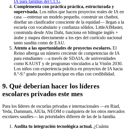
IA para familias del CCG
.
Complementa con práctica práctica, estructurada y
supervisada.
Los niños que hacen proyectos reales de IA en
casa —entrenar un modelo pequeño, construir un chatbot,
diseñar un clasificador consciente de la equidad— llegan a la
escuela con vocabulario y confianza sólidos. LittleAIMaster,
construida desde Abu Dabi, funciona en bilingüe inglés +
árabe y mapea directamente a los ejes del currículo nacional
tanto saudita como de EAU.
Atento a las oportunidades de proyectos escolares.
El
Reino alberga un número creciente de competencias de IA
para estudiantes —a través de SDAIA, de universidades
como KAUST y de programas vinculados a la Visión 2030.
Los niños con experiencia práctica en proyectos de IA hacia
8.º-9.º grado pueden participar en ellas con credibilidad.
9. Qué deberían hacer los líderes
escolares privados este mes
Para los líderes de escuelas privadas e internacionales —en Riad,
Yeda, Dammam, AlUla, NEOM o cualquiera de los otros mercados
escolares saudíes— las prioridades difieren de las de la familia.
Audita tu integración tecnológica actual.
¿Cuánta