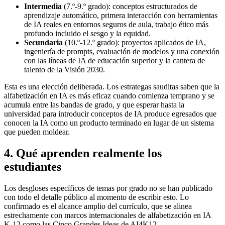
Intermedia
(7.º-9.º grado): conceptos estructurados de
aprendizaje automático, primera interacción con herramientas
de IA reales en entornos seguros de aula, trabajo ético más
profundo incluido el sesgo y la equidad.
Secundaria
(10.º-12.º grado): proyectos aplicados de IA,
ingeniería de prompts, evaluación de modelos y una conexión
con las líneas de IA de educación superior y la cantera de
talento de la Visión 2030.
Esta es una elección deliberada. Los estrategas sauditas saben que la
alfabetización en IA es más eficaz cuando comienza temprano y se
acumula entre las bandas de grado, y que esperar hasta la
universidad para introducir conceptos de IA produce egresados que
conocen la IA como un producto terminado en lugar de un sistema
que pueden moldear.
4. Qué aprenden realmente los
estudiantes
Los desgloses específicos de temas por grado no se han publicado
con todo el detalle público al momento de escribir esto. Lo
confirmado es el alcance amplio del currículo, que se alinea
estrechamente con marcos internacionales de alfabetización en IA
K-12 como las Cinco Grandes Ideas de AI4K12.