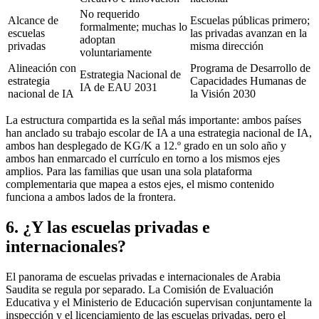
No requerido
Alcance de
Escuelas públicas primero;
formalmente; muchas lo
escuelas
las privadas avanzan en la
adoptan
privadas
misma dirección
voluntariamente
Alineación con
Programa de Desarrollo de
Estrategia Nacional de
estrategia
Capacidades Humanas de
IA de EAU 2031
nacional de IA
la Visión 2030
La estructura compartida es la señal más importante: ambos países
han anclado su trabajo escolar de IA a una estrategia nacional de IA,
ambos han desplegado de KG/K a 12.º grado en un solo año y
ambos han enmarcado el currículo en torno a los mismos ejes
amplios. Para las familias que usan una sola plataforma
complementaria que mapea a estos ejes, el mismo contenido
funciona a ambos lados de la frontera.
6. ¿Y las escuelas privadas e
internacionales?
El panorama de escuelas privadas e internacionales de Arabia
Saudita se regula por separado. La Comisión de Evaluación
Educativa y el Ministerio de Educación supervisan conjuntamente la
inspección y el licenciamiento de las escuelas privadas, pero el