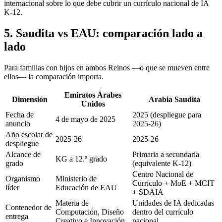
internacional sobre lo que debe cubrir un currículo nacional de IA
K-12.
5. Saudita vs EAU: comparación lado a
lado
Para familias con hijos en ambos Reinos —o que se mueven entre
ellos— la comparación importa.
Emiratos Árabes
Dimensión
Arabia Saudita
Unidos
Fecha de
2025 (despliegue para
4 de mayo de 2025
anuncio
2025-26)
Año escolar de
2025-26
2025-26
despliegue
Alcance de
Primaria a secundaria
KG a 12.º grado
grado
(equivalente K-12)
Centro Nacional de
Organismo
Ministerio de
Currículo + MoE + MCIT
líder
Educación de EAU
+ SDAIA
Materia de
Unidades de IA dedicadas
Contenedor de
Computación, Diseño
dentro del currículo
entrega
Creativo e Innovación
nacional