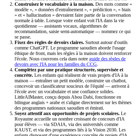
Construisez le vocabulaire à la maison.
Des mots comme «
modèle », « données d'entraînement », « prédiction », « biais
» et « hallucination » devraient faire partie de la conversation
normale à table. Lorsque votre enfant voit l'IA dans la vie
quotidienne — assistants vocaux, algorithmes de
recommandation, saisie semi-automatique — nommez ce qui
se passe.
Fixez des règles de devoirs claires.
Surtout autour d'outils
comme ChatGPT. Le programme saoudien aborde l'usage
éthique de front, mais les règles à la maison doivent renforcer
l'école. Nous couvrons cela dans notre
guide des règles de
devoirs avec l'IA pour les familles du CCG
.
Complétez par une pratique structurée, supervisée et
concrète.
Les enfants qui réalisent de vrais projets d'IA à la
maison — entraîner un petit modèle, construire un chatbot,
concevoir un classificateur soucieux de l'équité — arrivent à
l'école avec un vocabulaire et une confiance solides.
LittleAIMaster, conçu depuis Abou Dabi, fonctionne en
bilingue anglais + arabe et s'aligne directement sur les thèmes
des programmes nationaux saoudien et émirati.
Soyez attentif aux opportunités de projets scolaires.
Le
Royaume accueille un nombre croissant de concours d'IA
pour élèves — via SDAIA, via des universités comme
KAUST, et via des programmes liés à la Vision 2030. Les
enfants disposant d'une expérience concrète de projets d'IA