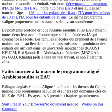
nationaux saoudien et émirati, voir notre
décryptage du programme
d'IA du MoE des EAU
, notre
hub pays EAU
et nos guides par
tranche d'âge —
l'IA pour les enfants de 10 ans
,
l'IA pour les enfants
de 13 ans
,
l'IA pour les enfants de 15 ans
. Le même programme
s'aligne proprement sur les tranches de niveau saoudiennes.
Le point plus profond est que l'Arabie saoudite et les EAU misent
toutes deux leur avenir économique sur la littératie en IA qui
commence à l'école. Les familles et écoles qui prennent de l'avance
maintenant — au lieu de rattraper dans trois ans — produiront des
enfants qui arrivent dans les universités saoudiennes (KAUST,
KFUPM, Roi Saoud, Roi Abdulaziz) et émiraties (MBZUAI,
NYUAD, Khalifa) prêts à faire un vrai travail, et non à partir de
zéro.
Faites tourner à la maison le programme aligné
Arabie saoudite et EAU
Bilingue anglais + arabe. Aligné à la fois sur les thèmes du Centre
national des programmes saoudien et sur les sept domaines clés du
MoE des EAU. Essayez les 3 premiers chapitres gratuitement.
Start Free in Your Browser
No download needed · Works on this
computer