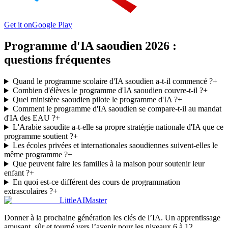
Get it on
Google Play
Programme d'IA saoudien 2026 :
questions fréquentes
Quand le programme scolaire d'IA saoudien a-t-il commencé ?
+
Combien d'élèves le programme d'IA saoudien couvre-t-il ?
+
Quel ministère saoudien pilote le programme d'IA ?
+
Comment le programme d'IA saoudien se compare-t-il au mandat
d'IA des EAU ?
+
L'Arabie saoudite a-t-elle sa propre stratégie nationale d'IA que ce
programme soutient ?
+
Les écoles privées et internationales saoudiennes suivent-elles le
même programme ?
+
Que peuvent faire les familles à la maison pour soutenir leur
enfant ?
+
En quoi est-ce différent des cours de programmation
extrascolaires ?
+
LittleAIMaster
Donner à la prochaine génération les clés de l’IA. Un apprentissage
amusant, sûr et tourné vers l’avenir pour les niveaux 6 à 12.