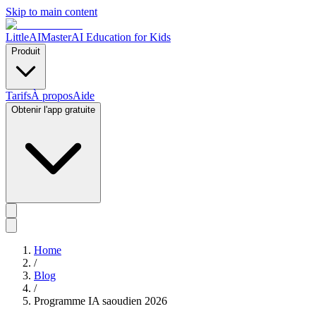
Skip to main content
LittleAIMaster
AI Education for Kids
Produit
Tarifs
À propos
Aide
Obtenir l'app gratuite
Home
/
Blog
/
Programme IA saoudien 2026