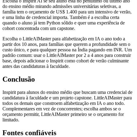
Escolha o Inspirit AI se seu aluno está no penúltimo ou último ano
do ensino médio mirando admissões universitárias seletivas, a
família tem o orçamento de US$ 1.400 para um intensivo de verão,
e uma linha de credencial importa. Também é a escolha certa
quando o aluno já tem Python sólido e quer uma experiência de
cohort concentrada com um capstone.
Escolha o LittleAIMaster para alfabetização em IA o ano todo a
partir dos 10 anos, para famílias que querem a profundidade sem o
custo único, e para qualquer pessoa na Índia pagando em INR. Um
padrão comum: usar o LittleAIMaster por 2 a 4 anos para construir
base, depois adicionar o Inspirit como cohort de verão culminante
antes das candidaturas à faculdade.
Conclusão
Inspirit para alunos do ensino médio que buscam uma credencial de
candidatura à faculdade e um projeto capstone. LittleAIMaster para
todos os demais que constroem alfabetização em IA o ano todo.
Complementares em vez de concorrentes; escolha ambos se o
orçamento permitir, LittleAIMaster primeiro se o orçamento for
limitado.
Fontes confiáveis