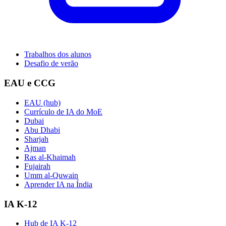
Trabalhos dos alunos
Desafio de verão
EAU e CCG
EAU (hub)
Currículo de IA do MoE
Dubai
Abu Dhabi
Sharjah
Ajman
Ras al-Khaimah
Fujairah
Umm al-Quwain
Aprender IA na Índia
IA K-12
Hub de IA K-12