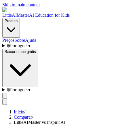
Skip to main content
LittleAIMaster
AI Education for Kids
Produto
Preços
Sobre
Ajuda
🌐
Português
▾
Baixar o app grátis
🌐
Português
▾
Início
/
Comparar
/
LittleAIMaster vs Inspirit AI