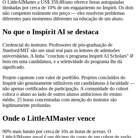
O LittleAIMaster a US$ 359,88/ano oferece horas autoguiadas
ilimitadas por cerca de 10% de um engajamento no Inspirit. Os dois
não competem realmente em preço — eles resolvem problemas
diferentes para momentos diferentes na educação de um aluno.
No que o Inspirit AI se destaca
Credencial do instrutor. Professores de pós-graduação de
Stanford/MIT são um sinal real para os leitores de admissões
universitárias. A linha "concluiu o programa Inspirit AI Scholars" lê
bem em uma candidatura, e a seletividade do programa lhe dá
significado.
Projeto capstone com valor de portfólio. Projetos concluídos do
Inspirit são genuinamente utilizáveis em candidaturas à faculdade —
não apenas certificados de participação. A comunidade do cohort
coloca o aluno ao lado de outros alunos ambiciosos do ensino
médio. 25 horas concentradas com atenção do instrutor são
legitimamente profundas.
Onde o LittleAIMaster vence
90% mais barato por cerca de 10x as horas de acesso. O
LittleAIMaster anual é um décimo do custo de um cohort de verão