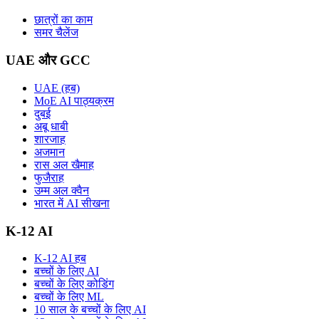
छात्रों का काम
समर चैलेंज
UAE और GCC
UAE (हब)
MoE AI पाठ्यक्रम
दुबई
अबू धाबी
शारजाह
अजमान
रास अल खैमाह
फुजैराह
उम्म अल क्वैन
भारत में AI सीखना
K-12 AI
K-12 AI हब
बच्चों के लिए AI
बच्चों के लिए कोडिंग
बच्चों के लिए ML
10 साल के बच्चों के लिए AI