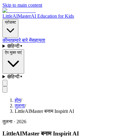
Skip to main content
LittleAIMaster
AI Education for Kids
प्रोडक्ट
कीमत
हमारे बारे में
सहायता
🌐
हिन्दी
▾
ऐप मुफ़्त पाएं
🌐
हिन्दी
▾
होम
/
तुलना
/
LittleAIMaster बनाम Inspirit AI
तुलना · 2026
LittleAIMaster बनाम Inspirit AI