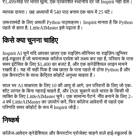
₹1,499/माह पर भारत मूल्य, एक प्रकाशित स्थानीय दर जो Inspirit नहीं देता।
व्यापक दायरा। छह अध्यायों में 540 पाठ बनाम एक चाप में 25 घंटे।
ज़रूरतमंदों के लिए असली Python पाठ्यक्रम। Inspirit मानता है कि Python
पहले से ज्ञात है; LittleAIMaster इसे पढ़ाता है।
किसे क्या चुनना चाहिए
Inspirit AI चुनें यदि आपका छात्र एक राइज़िंग-सीनियर या राइज़िंग-जूनियर
हाई-स्कूलर है जो चयनात्मक कॉलेज प्रवेश को लक्ष्य कर रहा है, परिवार के पास
समर इंटेंसिव के लिए $1,400 का बजट है, और एक क्रेडेंशियल लाइन मायने
रखती है। यह भी सही पिक है जब छात्र के पास पहले से ठोस Python है और
एक कैपस्टोन के साथ केंद्रित कोहोर्ट अनुभव चाहता है।
साल भर AI साक्षरता के लिए 10 की आयु से आगे, उन परिवारों के लिए जो एक-
शॉट लागत के बिना गहराई चाहते हैं, और INR चुकाने वाले भारत के किसी भी
व्यक्ति के लिए LittleAIMaster चुनें। एक सामान्य पैटर्न: नींव बनाने के लिए 2–
4 वर्ष LittleAIMaster का उपयोग करें, फिर कॉलेज आवेदनों से पहले एक
परिणति समर कोहोर्ट के रूप में Inspirit जोड़ें।
निष्कर्ष
कॉलेज-आवेदन क्रेडेंशियल और कैपस्टोन प्रोजेक्ट चाहने वाले हाई-स्कूलर्स के