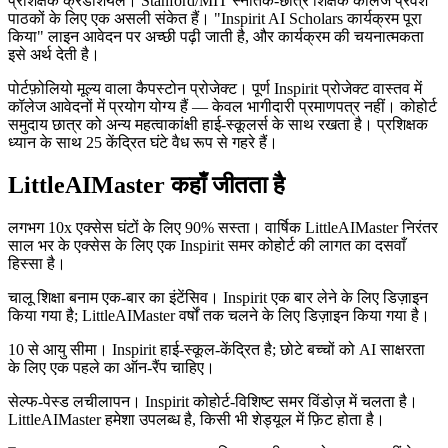
प्रशिक्षक क्रेडेंशियल। Stanford/MIT स्नातक-छात्र शिक्षक कॉलेज प्रवेश
पाठकों के लिए एक असली संकेत हैं। "Inspirit AI Scholars कार्यक्रम पूरा
किया" लाइन आवेदन पर अच्छी पढ़ी जाती है, और कार्यक्रम की चयनात्मकता
इसे अर्थ देती है।
पोर्टफ़ोलियो मूल्य वाला कैपस्टोन प्रोजेक्ट। पूर्ण Inspirit प्रोजेक्ट वास्तव में
कॉलेज आवेदनों में प्रयोग योग्य हैं — केवल भागीदारी प्रमाणपत्र नहीं। कोहोर्ट
समुदाय छात्र को अन्य महत्वाकांक्षी हाई-स्कूलर्स के साथ रखता है। प्रशिक्षक
ध्यान के साथ 25 केंद्रित घंटे वैध रूप से गहरे हैं।
LittleAIMaster कहाँ जीतता है
लगभग 10x एक्सेस घंटों के लिए 90% सस्ता। वार्षिक LittleAIMaster निरंतर
साल भर के एक्सेस के लिए एक Inspirit समर कोहोर्ट की लागत का दसवाँ
हिस्सा है।
चालू शिक्षा बनाम एक-बार का इंटेंसिव। Inspirit एक बार लेने के लिए डिज़ाइन
किया गया है; LittleAIMaster वर्षों तक चलने के लिए डिज़ाइन किया गया है।
10 से आयु सीमा। Inspirit हाई-स्कूल-केंद्रित है; छोटे बच्चों को AI साक्षरता
के लिए एक पहले का ऑन-रैंप चाहिए।
सेल्फ-पेस्ड लचीलापन। Inspirit कोहोर्ट-विशिष्ट समर विंडोज़ में चलता है।
LittleAIMaster हमेशा उपलब्ध है, किसी भी शेड्यूल में फ़िट होता है।