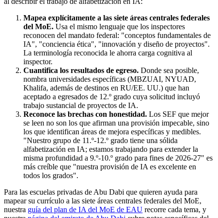
al describir el trabajo de alfabetización en IA:
Mapea explícitamente a las siete áreas centrales federales
del MoE.
Usa el mismo lenguaje que los inspectores
reconocen del mandato federal: "conceptos fundamentales de
IA", "conciencia ética", "innovación y diseño de proyectos".
La terminología reconocida le ahorra carga cognitiva al
inspector.
Cuantifica los resultados de egreso.
Donde sea posible,
nombra universidades específicas (MBZUAI, NYUAD,
Khalifa, además de destinos en RU/EE. UU.) que han
aceptado a egresados de 12.º grado cuya solicitud incluyó
trabajo sustancial de proyectos de IA.
Reconoce las brechas con honestidad.
Los SEF que mejor
se leen no son los que afirman una provisión impecable, sino
los que identifican áreas de mejora específicas y medibles.
"Nuestro grupo de 11.º-12.º grado tiene una sólida
alfabetización en IA; estamos trabajando para extender la
misma profundidad a 9.º-10.º grado para fines de 2026-27" es
más creíble que "nuestra provisión de IA es excelente en
todos los grados".
Para las escuelas privadas de Abu Dabi que quieren ayuda para
mapear su currículo a las siete áreas centrales federales del MoE,
nuestra
guía del plan de IA del MoE de EAU
recorre cada tema, y