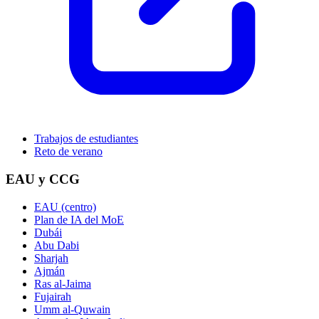
Trabajos de estudiantes
Reto de verano
EAU y CCG
EAU (centro)
Plan de IA del MoE
Dubái
Abu Dabi
Sharjah
Ajmán
Ras al-Jaima
Fujairah
Umm al-Quwain