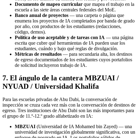
Documento de mapeo curricular
que mapea el trabajo en la
escuela a las siete áreas centrales federales del MoE.
Banco anual de proyectos
— una carpeta o página que
enumera los proyectos de IA completados por banda de grado
por año, con productos de los estudiantes (redacciones,
código, demos).
Política de uso aceptable y de tareas con IA
— una página
escrita que cubre qué herramientas de IA pueden usar los
estudiantes, cuándo y bajo qué reglas de divulgación.
Métricas de resultados
— para secundaria alta, los destinos
de egreso documentados de los estudiantes cuyos portafolios
de solicitud incluyeron trabajo de IA.
7. El ángulo de la cantera MBZUAI /
NYUAD / Universidad Khalifa
Para las escuelas privadas de Abu Dabi, la conversación de
inspección se cruza cada vez más con la conversación de destinos de
egreso. Tres instituciones de Abu Dabi son las más importantes para
el grupo de 11.º-12.º grado alfabetizado en IA:
MBZUAI
(Universidad de IA Mohamed bin Zayed) — una
universidad de investigación globalmente significativa, con un
enfoque de posgrado en IA. Los portafolios sólidos de