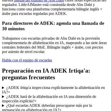
nuestra
página del emirato de Abu Dabi
cubre notas específicas del
regulador. LittleAIMaster está construida desde Abu Dabi y
funciona como una plataforma complementaria bilingüe inglés +
árabe para escuelas reguladas por ADEK.
Para directores de ADEK: agenda una llamada de
30 minutos
Trabajamos con escuelas privadas de Abu Dabi en la provisión
complementaria de alfabetización en IA, mapeando a las siete áreas
centrales federales del MoE. Bilingüe inglés + árabe, con precios
por asiento de nivel escolar.
Habla con el equipo de escuelas
Preparación en IA ADEK Irtiqa'a:
preguntas frecuentes
¿ADEK Irtiqa'a inspecciona explícitamente la alfabetización en
IA?
+
¿ADEK hará de la alfabetización en IA una dimensión de
inspección explícita?
+
¿Qué escuelas ADEK deberían preocuparse más por la
preparación en alfabetización en IA?
+