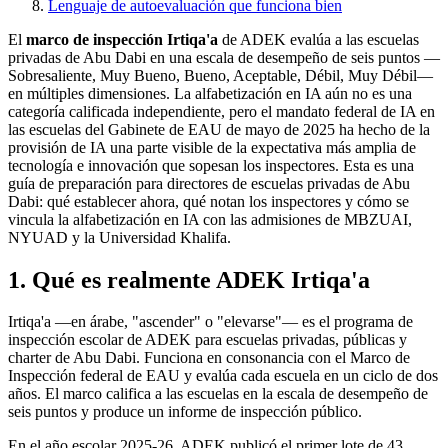
Lenguaje de autoevaluación que funciona bien
El
marco de inspección Irtiqa'a
de ADEK evalúa a las escuelas
privadas de Abu Dabi en una escala de desempeño de seis puntos —
Sobresaliente, Muy Bueno, Bueno, Aceptable, Débil, Muy Débil—
en múltiples dimensiones. La alfabetización en IA aún no es una
categoría calificada independiente, pero el mandato federal de IA en
las escuelas del Gabinete de EAU de mayo de 2025 ha hecho de la
provisión de IA una parte visible de la expectativa más amplia de
tecnología e innovación que sopesan los inspectores. Esta es una
guía de preparación para directores de escuelas privadas de Abu
Dabi: qué establecer ahora, qué notan los inspectores y cómo se
vincula la alfabetización en IA con las admisiones de MBZUAI,
NYUAD y la Universidad Khalifa.
1. Qué es realmente ADEK Irtiqa'a
Irtiqa'a —en árabe, "ascender" o "elevarse"— es el programa de
inspección escolar de ADEK para escuelas privadas, públicas y
charter de Abu Dabi. Funciona en consonancia con el Marco de
Inspección federal de EAU y evalúa cada escuela en un ciclo de dos
años. El marco califica a las escuelas en la escala de desempeño de
seis puntos y produce un informe de inspección público.
En el año escolar 2025-26, ADEK publicó el primer lote de 43