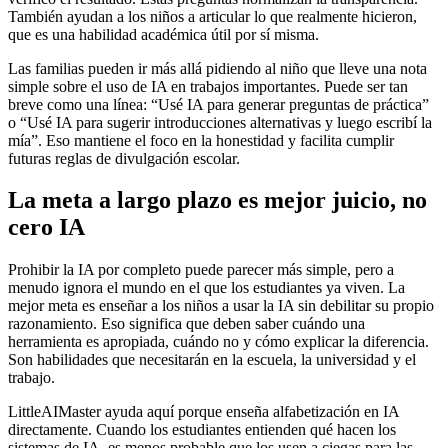
También ayudan a los niños a articular lo que realmente hicieron,
que es una habilidad académica útil por sí misma.
Las familias pueden ir más allá pidiendo al niño que lleve una nota
simple sobre el uso de IA en trabajos importantes. Puede ser tan
breve como una línea: “Usé IA para generar preguntas de práctica”
o “Usé IA para sugerir introducciones alternativas y luego escribí la
mía”. Eso mantiene el foco en la honestidad y facilita cumplir
futuras reglas de divulgación escolar.
La meta a largo plazo es mejor juicio, no
cero IA
Prohibir la IA por completo puede parecer más simple, pero a
menudo ignora el mundo en el que los estudiantes ya viven. La
mejor meta es enseñar a los niños a usar la IA sin debilitar su propio
razonamiento. Eso significa que deben saber cuándo una
herramienta es apropiada, cuándo no y cómo explicar la diferencia.
Son habilidades que necesitarán en la escuela, la universidad y el
trabajo.
LittleAIMaster ayuda aquí porque enseña alfabetización en IA
directamente. Cuando los estudiantes entienden qué hacen los
sistemas de IA, es menos probable que los usen a ciegas para las