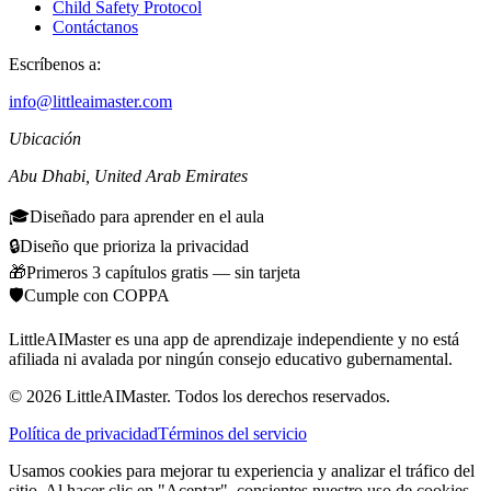
Child Safety Protocol
Contáctanos
Escríbenos a:
info@littleaimaster.com
Ubicación
Abu Dhabi
,
United Arab Emirates
🎓
Diseñado para aprender en el aula
🔒
Diseño que prioriza la privacidad
🎁
Primeros 3 capítulos gratis — sin tarjeta
🛡️
Cumple con COPPA
LittleAIMaster es una app de aprendizaje independiente y no está
afiliada ni avalada por ningún consejo educativo gubernamental.
©
2026
LittleAIMaster.
Todos los derechos reservados.
Política de privacidad
Términos del servicio
Usamos cookies para mejorar tu experiencia y analizar el tráfico del
sitio. Al hacer clic en "Aceptar", consientes nuestro uso de cookies.