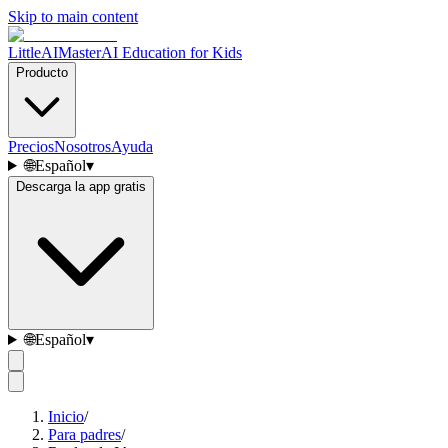
Skip to main content
LittleAIMaster
AI Education for Kids
Producto
Precios
Nosotros
Ayuda
🌐
Español
▾
Descarga la app gratis
🌐
Español
▾
Inicio
/
Para padres
/