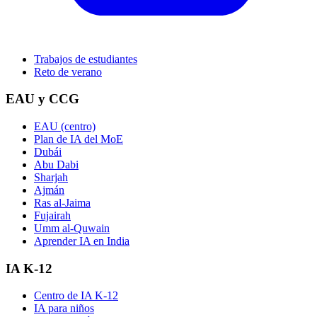
Trabajos de estudiantes
Reto de verano
EAU y CCG
EAU (centro)
Plan de IA del MoE
Dubái
Abu Dabi
Sharjah
Ajmán
Ras al-Jaima
Fujairah
Umm al-Quwain
Aprender IA en India
IA K-12
Centro de IA K-12
IA para niños