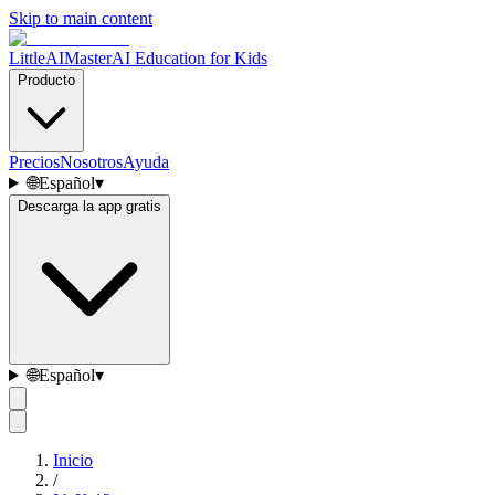
Skip to main content
LittleAIMaster
AI Education for Kids
Producto
Precios
Nosotros
Ayuda
🌐
Español
▾
Descarga la app gratis
🌐
Español
▾
Inicio
/