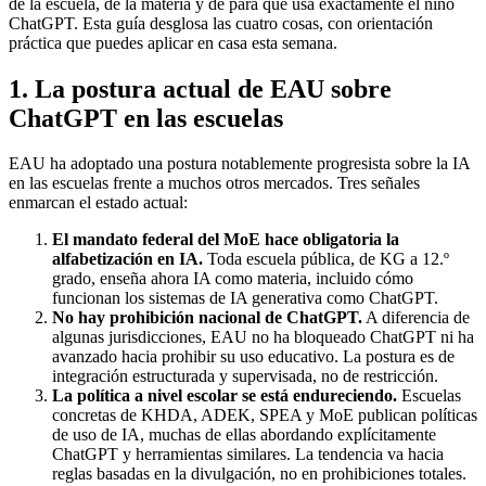
de la escuela, de la materia y de para qué usa exactamente el niño
ChatGPT. Esta guía desglosa las cuatro cosas, con orientación
práctica que puedes aplicar en casa esta semana.
1. La postura actual de EAU sobre
ChatGPT en las escuelas
EAU ha adoptado una postura notablemente progresista sobre la IA
en las escuelas frente a muchos otros mercados. Tres señales
enmarcan el estado actual:
El mandato federal del MoE hace obligatoria la
alfabetización en IA.
Toda escuela pública, de KG a 12.º
grado, enseña ahora IA como materia, incluido cómo
funcionan los sistemas de IA generativa como ChatGPT.
No hay prohibición nacional de ChatGPT.
A diferencia de
algunas jurisdicciones, EAU no ha bloqueado ChatGPT ni ha
avanzado hacia prohibir su uso educativo. La postura es de
integración estructurada y supervisada, no de restricción.
La política a nivel escolar se está endureciendo.
Escuelas
concretas de KHDA, ADEK, SPEA y MoE publican políticas
de uso de IA, muchas de ellas abordando explícitamente
ChatGPT y herramientas similares. La tendencia va hacia
reglas basadas en la divulgación, no en prohibiciones totales.