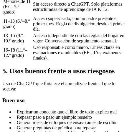
Menores de 11
Sin acceso directo a ChatGPT. Solo plataformas
(KG–5.º
estructuradas de aprendizaje de IA K-12.
grado)
Acceso supervisado, con un padre presente el
11–13 (6.º–8.º
primer mes. Regla de divulgación desde el primer
grado)
día.
13–15 (9.º–
Acceso independiente con las reglas del hogar en
10.º grado)
vigor. Conversación de seguimiento semanal.
Uso responsable como marco. Líneas claras en
16–18 (11.º–
evaluaciones examinables (EEs, IAs, exámenes
12.º grado)
finales).
5. Usos buenos frente a usos riesgosos
Uso de ChatGPT que fortalece el aprendizaje frente al que lo
socava:
Buen uso
·
Explicar un concepto que el libro de texto explica mal
·
Repasar paso a paso un ejemplo resuelto
·
Generar ideas de enfoques de ensayo antes de escribir
·
Generar preguntas de práctica para repasar