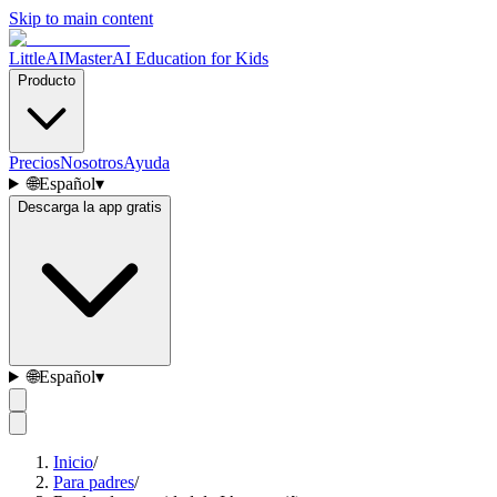
Skip to main content
LittleAIMaster
AI Education for Kids
Producto
Precios
Nosotros
Ayuda
🌐
Español
▾
Descarga la app gratis
🌐
Español
▾
Inicio
/
Para padres
/