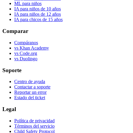
ML para niños
IA para niños de 10 años
IA para niños de 12 años
IA para chicos de 15 años
Comparar
Compáranos
vs Khan Academy
vs Code.org
vs Duolingo
Soporte
Centro de ayuda
Contactar a soporte
Reportar un error
Estado del ticket
Legal
Política de privacidad
Términos del servicio
Child Safety Protocol