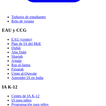
Trabajos de estudiantes
Reto de verano
EAU y CCG
EAU (centro)
Plan de IA del MoE
Dubái
Abu Dabi
Sharjah
Ajmán
Ras al-Jaima
Fujairah
Umm al-Quwain
Aprender IA en India
IA K-12
Centro de IA K-12
IA para niños
Programación para niños