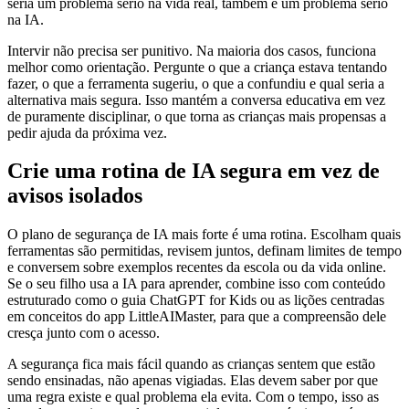
seria um problema sério na vida real, também é um problema sério
na IA.
Intervir não precisa ser punitivo. Na maioria dos casos, funciona
melhor como orientação. Pergunte o que a criança estava tentando
fazer, o que a ferramenta sugeriu, o que a confundiu e qual seria a
alternativa mais segura. Isso mantém a conversa educativa em vez
de puramente disciplinar, o que torna as crianças mais propensas a
pedir ajuda da próxima vez.
Crie uma rotina de IA segura em vez de
avisos isolados
O plano de segurança de IA mais forte é uma rotina. Escolham quais
ferramentas são permitidas, revisem juntos, definam limites de tempo
e conversem sobre exemplos recentes da escola ou da vida online.
Se o seu filho usa a IA para aprender, combine isso com conteúdo
estruturado como o guia ChatGPT for Kids ou as lições centradas
em conceitos do app LittleAIMaster, para que a compreensão dele
cresça junto com o acesso.
A segurança fica mais fácil quando as crianças sentem que estão
sendo ensinadas, não apenas vigiadas. Elas devem saber por que
uma regra existe e qual problema ela evita. Com o tempo, isso as