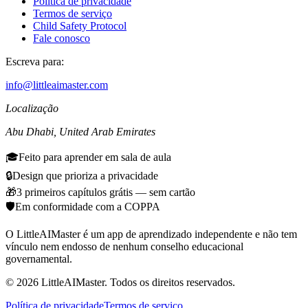
Política de privacidade
Termos de serviço
Child Safety Protocol
Fale conosco
Escreva para:
info@littleaimaster.com
Localização
Abu Dhabi
,
United Arab Emirates
🎓
Feito para aprender em sala de aula
🔒
Design que prioriza a privacidade
🎁
3 primeiros capítulos grátis — sem cartão
🛡️
Em conformidade com a COPPA
O LittleAIMaster é um app de aprendizado independente e não tem
vínculo nem endosso de nenhum conselho educacional
governamental.
©
2026
LittleAIMaster.
Todos os direitos reservados.
Política de privacidade
Termos de serviço