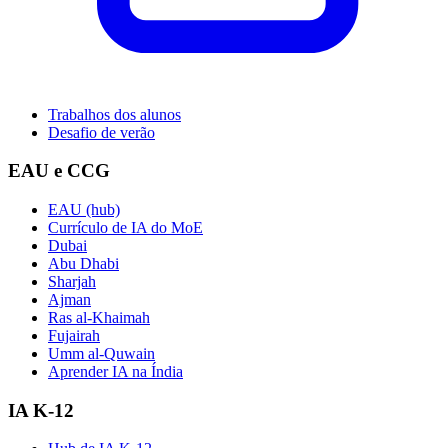
Trabalhos dos alunos
Desafio de verão
EAU e CCG
EAU (hub)
Currículo de IA do MoE
Dubai
Abu Dhabi
Sharjah
Ajman
Ras al-Khaimah
Fujairah
Umm al-Quwain
Aprender IA na Índia
IA K-12