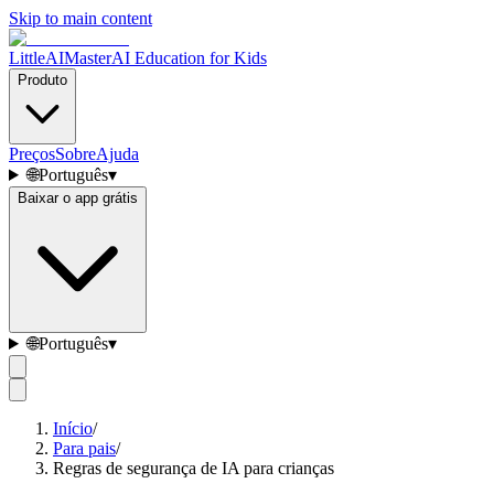
Skip to main content
LittleAIMaster
AI Education for Kids
Produto
Preços
Sobre
Ajuda
🌐
Português
▾
Baixar o app grátis
🌐
Português
▾
Início
/
Para pais
/
Regras de segurança de IA para crianças