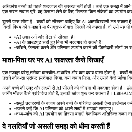
अधिकांश बच्चों को पहले शब्दजाल की ज़रूरत नहीं होती। उन्हें एक समझ में आने व
एक सरल सवाल पूछें: वह फैसला लेने के लिए सिस्टम किन संकेतों का उपयोग क
दूसरी परत सीमा है। बच्चों को सीखना चाहिए कि AI आत्मविश्वासी लग सकता ह
किसी विषय को समझाने या पैराग्राफ दोबारा लिखने को कहता है, तो उसे यह भी प
•
AI उदाहरणों और डेटा से सीखता है।
•
AI के आउटपुट सही हुए बिना भी मददगार हो सकते हैं।
•
जाँचने, फैसला करने और परिणाम उपयोग करने की ज़िम्मेदारी लोगों पर र
माता-पिता घर पर AI साक्षरता कैसे सिखाएँ
एक मज़बूत घरेलू तरीका बातचीत-आधारित और कम दबाव वाला होता है। बच्चों से स
उसने कौन-सा प्रॉम्प्ट इस्तेमाल किया, क्या जवाब मिला, और उसने कैसे जाँचा 
अपने बच्चे की उम्र और लक्ष्यों से AI सीखने को जोड़ना भी मददगार होता है। छोट
लर्निंग मॉडल कैसे प्रशिक्षित होते हैं, इसकी खोज शुरू कर सकता है। LittleAI
•
अमूर्त उदाहरणों के बजाय अपने बच्चे के परिचित असली ऐप्स इस्तेमाल कर
•
उससे कहें कि AI परिणाम को अपने शब्दों में आपको समझाए।
•
तथ्य-जाँच को AI उपयोग का हिस्सा बनाएँ, वैकल्पिक अतिरिक्त कदम नह
वे गलतियाँ जो असली समझ को धीमा करती हैं