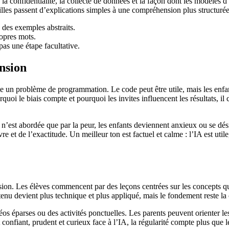
 la confidentialité, la collecte de données et la façon dont les modèles
illes passent d’explications simples à une compréhension plus structurée
 des exemples abstraits.
opres mots.
 pas une étape facultative.
nsion
mme un problème de programmation. Le code peut être utile, mais les enfa
i le biais compte et pourquoi les invites influencent les résultats, il c
A n’est abordée que par la peur, les enfants deviennent anxieux ou se dés
re et de l’exactitude. Un meilleur ton est factuel et calme : l’IA est utile
ion. Les élèves commencent par des leçons centrées sur les concepts qui
ntenu devient plus technique et plus appliqué, mais le fondement reste l
os éparses ou des activités ponctuelles. Les parents peuvent orienter les
confiant, prudent et curieux face à l’IA, la régularité compte plus que le