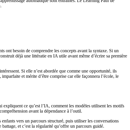
 d’apprentissage automatique sont entraînés. Le Learning Path de
.
nts ont besoin de comprendre les concepts avant la syntaxe. Si un
onstruit déjà une littératie en IA utile avant même d’écrire sa première
intéressent. Si elle n’est abordée que comme une opportunité, ils
, imparfaite et mérite d’être comprise car elle façonnera l’école, le
 expliquent ce qu’est l’IA, comment les modèles utilisent les motifs
a compréhension avant la dépendance à l’outil.
 enfants vers un parcours structuré, puis utiliser les conversations
 battage, et c’est la régularité qu’offre un parcours guidé.