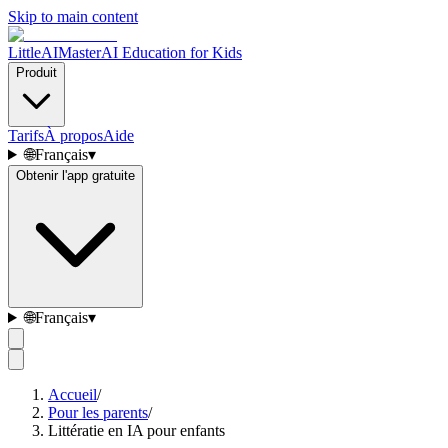
Skip to main content
LittleAIMaster
AI Education for Kids
Produit
Tarifs
À propos
Aide
🌐
Français
▾
Obtenir l'app gratuite
🌐
Français
▾
Accueil
/
Pour les parents
/
Littératie en IA pour enfants