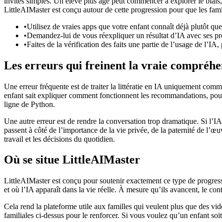
invites simples. Un élève plus âgé peut commencer à explorer le biais,
LittleAIMaster est conçu autour de cette progression pour que les fam
•
Utilisez de vraies apps que votre enfant connaît déjà plutôt que
•
Demandez-lui de vous réexpliquer un résultat d’IA avec ses pr
•
Faites de la vérification des faits une partie de l’usage de l’IA,
Les erreurs qui freinent la vraie compréhe
Une erreur fréquente est de traiter la littératie en IA uniquement co
enfant sait expliquer comment fonctionnent les recommandations, pourquo
ligne de Python.
Une autre erreur est de rendre la conversation trop dramatique. Si l’I
passent à côté de l’importance de la vie privée, de la paternité de l’œuv
travail et les décisions du quotidien.
Où se situe LittleAIMaster
LittleAIMaster est conçu pour soutenir exactement ce type de progress
et où l’IA apparaît dans la vie réelle. À mesure qu’ils avancent, le co
Cela rend la plateforme utile aux familles qui veulent plus que des vidé
familiales ci-dessus pour le renforcer. Si vous voulez qu’un enfant soit 