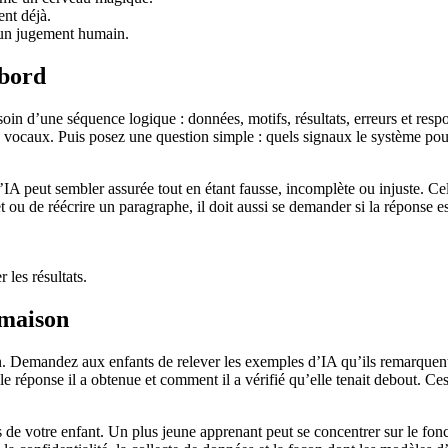
ent déjà.
 un jugement humain.
abord
soin d’une séquence logique : données, motifs, résultats, erreurs et re
vocaux. Puis posez une question simple : quels signaux le système pourra
IA peut sembler assurée tout en étant fausse, incomplète ou injuste. Cela
ou de réécrire un paragraphe, il doit aussi se demander si la réponse est
 les résultats.
 maison
. Demandez aux enfants de relever les exemples d’IA qu’ils remarquent p
elle réponse il a obtenue et comment il a vérifié qu’elle tenait debout. C
ectifs de votre enfant. Un plus jeune apprenant peut se concentrer sur le