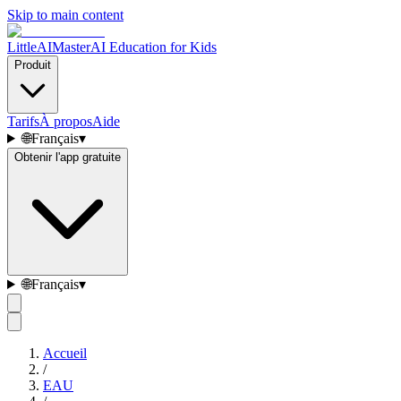
Skip to main content
LittleAIMaster
AI Education for Kids
Produit
Tarifs
À propos
Aide
🌐
Français
▾
Obtenir l'app gratuite
🌐
Français
▾
Accueil
/
EAU