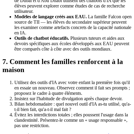
de Dubaï et d'Abu Dhabi utilisent des chatbots d'IA que les
élèves peuvent explorer comme études de cas de recherche
utilisateur.
Modèles de langage créés aux EAU.
La famille Falcon open
source de TII — les élèves du secondaire supérieur peuvent
les examiner comme artefacts concrets de la capacité nationale
en IA.
Outils de chatbot éducatifs.
Plusieurs tuteurs et aides aux
devoirs spécifiques aux écoles développés aux EAU peuvent
être comparés côte à côte avec des outils mondiaux.
7. Comment les familles renforcent à la
maison
Utilisez des outils d'IA avec votre enfant la première fois qu'il
en essaie un nouveau. Observez comment il fait ses prompts ;
proposez le cadre à quatre éléments.
Insistez sur l'habitude de divulgation après chaque devoir.
Bilan hebdomadaire : quel nouvel outil d'IA as-tu utilisé, qu'a-
t-il bien fait, qu'a-t-il mal fait ?
Évitez les interdictions totales ; elles poussent l'usage dans la
clandestinité. Présentez-le comme un « usage responsable »,
pas une restriction.