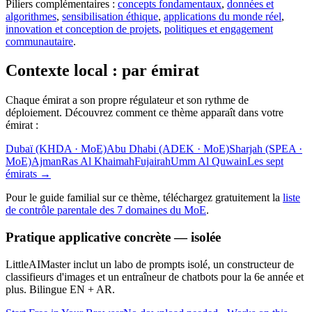
Piliers complémentaires :
concepts fondamentaux
,
données et
algorithmes
,
sensibilisation éthique
,
applications du monde réel
,
innovation et conception de projets
,
politiques et engagement
communautaire
.
Contexte local : par émirat
Chaque émirat a son propre régulateur et son rythme de
déploiement. Découvrez comment ce thème apparaît dans votre
émirat :
Dubaï (KHDA · MoE)
Abu Dhabi (ADEK · MoE)
Sharjah (SPEA ·
MoE)
Ajman
Ras Al Khaimah
Fujairah
Umm Al Quwain
Les sept
émirats
→
Pour le guide familial sur ce thème, téléchargez gratuitement la
liste
de contrôle parentale des 7 domaines du MoE
.
Pratique applicative concrète — isolée
LittleAIMaster inclut un labo de prompts isolé, un constructeur de
classifieurs d'images et un entraîneur de chatbots pour la 6e année et
plus. Bilingue EN + AR.