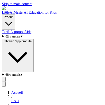
Skip to main content
LittleAIMaster
AI Education for Kids
Produit
Tarifs
À propos
Aide
🌐
Français
▾
Obtenir l'app gratuite
🌐
Français
▾
Accueil
/
EAU