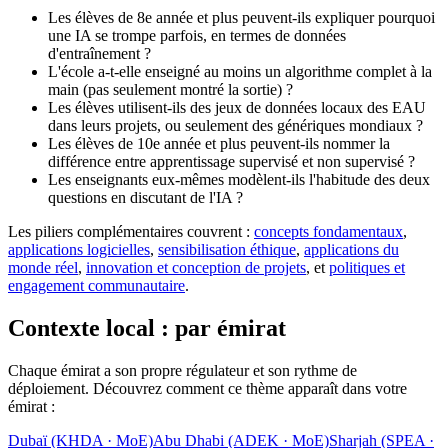
Les élèves de 8e année et plus peuvent-ils expliquer pourquoi
une IA se trompe parfois, en termes de données
d'entraînement ?
L'école a-t-elle enseigné au moins un algorithme complet à la
main (pas seulement montré la sortie) ?
Les élèves utilisent-ils des jeux de données locaux des EAU
dans leurs projets, ou seulement des génériques mondiaux ?
Les élèves de 10e année et plus peuvent-ils nommer la
différence entre apprentissage supervisé et non supervisé ?
Les enseignants eux-mêmes modèlent-ils l'habitude des deux
questions en discutant de l'IA ?
Les piliers complémentaires couvrent :
concepts fondamentaux
,
applications logicielles
,
sensibilisation éthique
,
applications du
monde réel
,
innovation et conception de projets
, et
politiques et
engagement communautaire
.
Contexte local : par émirat
Chaque émirat a son propre régulateur et son rythme de
déploiement. Découvrez comment ce thème apparaît dans votre
émirat :
Dubaï (KHDA · MoE)
Abu Dhabi (ADEK · MoE)
Sharjah (SPEA ·