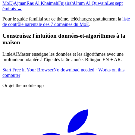
MoE)
Ajman
Ras Al Khaimah
Fujairah
Umm Al Quwain
Les sept
émirats
→
Pour le guide familial sur ce thème, téléchargez gratuitement la
liste
de contrôle parentale des 7 domaines du MoE
.
Construisez l'intuition données-et-algorithmes à la
maison
LittleAIMaster enseigne les données et les algorithmes avec une
profondeur adaptée à l'âge dès la 6e année. Bilingue EN + AR.
Start Free in Your Browser
No download needed · Works on this
computer
Or get the mobile app