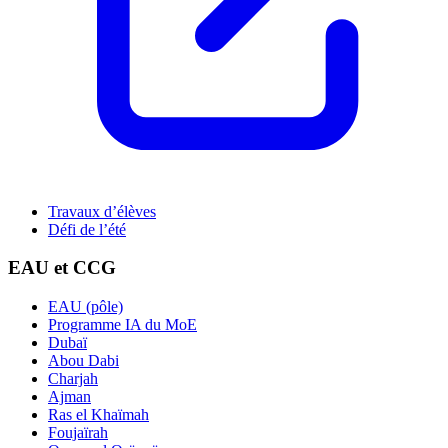
Travaux d’élèves
Défi de l’été
EAU et CCG
EAU (pôle)
Programme IA du MoE
Dubaï
Abou Dabi
Charjah
Ajman
Ras el Khaïmah
Foujaïrah