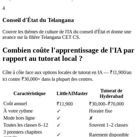
4
Conseil d'État du Telangana
Couvre les thèmes de culture de l'IA du conseil d'État et donne une
avance sur la filière Telangana CET CS.
Combien coûte l'apprentissage de l'IA par
rapport au tutorat local ?
Côte à côte face aux options locales de tutorat en IA — ₹11,900/an
ici contre ₹30,000+ dans la plupart des centres.
Tutorat de
Caractéristique
LittleAIMaster
Hyderabad
Coût annuel
₹11,900
₹30,000–₹70,000
À votre rythme
Horaire fixe
✓
Mode hors ligne
✓
✗
Toutes les classes 6–12
Souvent 1–2 classes
✓
3 premiers chapitres
✓
Rarement disponible