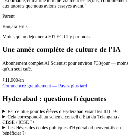
"
Abordable, et ma fille termine vraiment les leçons, contrairement
aux tutorats que nous avions essayés avant.
"
Parent
Banjara Hills
Moins qu'un déjeuner à HITEC City par mois
Une année complète de culture de l'IA
Abonnement complet AI Scientist pour environ ₹33/jour — moins
qu'un seul café.
₹11,900
/an
Commencez gratuitement — Payez plus tard
Hyderabad : questions fréquentes
Est-ce utile pour les élèves d'Hyderabad visant les IIIT ?
+
Cela correspond-il au schéma conseil d'État du Telangana /
CBSE / ICSE ?
+
Les élèves des écoles publiques d'Hyderabad peuvent-ils en
bénéficier ?
+