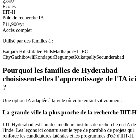
2,800+
Écoles
IIIT-H
Pôle de recherche IA
₹11,900/yr
Accès complet
Utilisé par des familles à :
Banjara Hills
Jubilee Hills
Madhapur
HITEC
City
Gachibowli
Kondapur
Begumpet
Kukatpally
Secunderabad
Pourquoi les familles de Hyderabad
choisissent-elles l'apprentissage de l'IA ici
?
Une option IA adaptée à la ville où votre enfant vit vraiment.
La grande ville la plus proche de la recherche IIIT-H
IIIT Hyderabad est l'un des meilleurs instituts de recherche en IA de
l'Inde. Les leçons ici construisent le type de portfolio de projets qui
renforce les candidatures latérales et les programmes d'été d'IIIT-H.