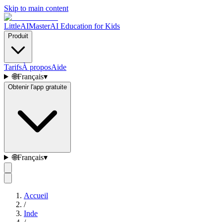
Skip to main content
LittleAIMaster
AI Education for Kids
Produit
Tarifs
À propos
Aide
🌐
Français
▾
Obtenir l'app gratuite
🌐
Français
▾
Accueil
/
Inde