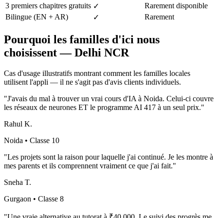
3 premiers chapitres gratuits
Rarement disponible
✓
Bilingue (EN + AR)
Rarement
✓
Pourquoi les familles d'ici nous
choisissent
—
Delhi NCR
Cas d'usage illustratifs montrant comment les familles locales
utilisent l'appli — il ne s'agit pas d'avis clients individuels.
"
J'avais du mal à trouver un vrai cours d'IA à Noida. Celui-ci couvre
les réseaux de neurones ET le programme AI 417 à un seul prix.
"
Rahul K.
Noida
• Classe 10
"
Les projets sont la raison pour laquelle j'ai continué. Je les montre à
mes parents et ils comprennent vraiment ce que j'ai fait.
"
Sneha T.
Gurgaon
• Classe 8
"
Une vraie alternative au tutorat à ₹40 000. Le suivi des progrès me