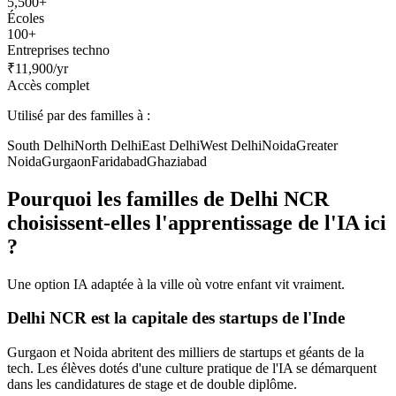
5,500+
Écoles
100+
Entreprises techno
₹11,900/yr
Accès complet
Utilisé par des familles à :
South Delhi
North Delhi
East Delhi
West Delhi
Noida
Greater
Noida
Gurgaon
Faridabad
Ghaziabad
Pourquoi les familles de Delhi NCR
choisissent-elles l'apprentissage de l'IA ici
?
Une option IA adaptée à la ville où votre enfant vit vraiment.
Delhi NCR est la capitale des startups de l'Inde
Gurgaon et Noida abritent des milliers de startups et géants de la
tech. Les élèves dotés d'une culture pratique de l'IA se démarquent
dans les candidatures de stage et de double diplôme.