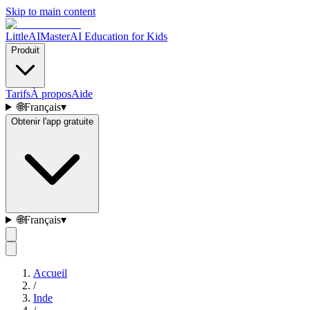
Skip to main content
LittleAIMaster
AI Education for Kids
Produit
Tarifs
À propos
Aide
🌐
Français
▾
Obtenir l'app gratuite
🌐
Français
▾
Accueil
/
Inde