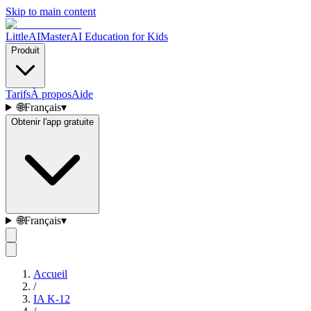
Skip to main content
LittleAIMaster
AI Education for Kids
Produit
Tarifs
À propos
Aide
🌐
Français
▾
Obtenir l'app gratuite
🌐
Français
▾
Accueil
/
IA K-12